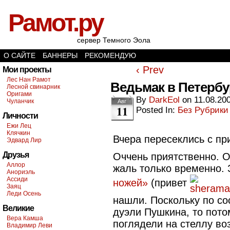
Рамот.ру
сервер Темного Эола
О САЙТЕ
БАННЕРЫ
РЕКОМЕНДУЮ
‹ Prev
Мои проекты
Лес Нан Рамот
Ведьмак в Петербу
Лесной свинарник
Оригами
By
DarkEol
on
11.08.20
Чуланчик
Авг
11
Posted In:
Без Рубрики
Личности
Ежи Лец
Клячкин
Вчера пересеклись с п
Эдвард Лир
Друзья
Оччень приятственно. О
Аллор
жаль только временно.
Анориэль
Ассиди
ножей»
(привет
Заяц
Леди Осень
нашли. Поскольку по со
Великие
дуэли Пушкина, то пото
Вера Камша
поглядели на стеллу воз
Владимир Леви