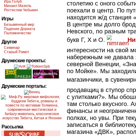
Ира Голуб
столетию с оного событи
Михаил Мазель
поехали в центр. По пут
Ростислав Чебыкин
находится ж/д станция 
Игры
В центре мы долго брод
Безымянный мир
Падение Дориата
Невского, по разным тр
Паломничество
букв Г, Х и О.
Ни
Другое
Семинар
интересности на свой м
Старый Рамот
набережным не давала з
Дружеские проекты:
северной Венеции, «Зн
по Мойке». Мы заходил
магазинчики, в сувени
Дружеские порталы:
продавщиц в ступор спр
с улитками?». Мы обошл
там столько вкусного. 
финансы и неограничен
полках, но увы. При те
записаться в библиотеку
Рассылка
магазина «ДВК», распо