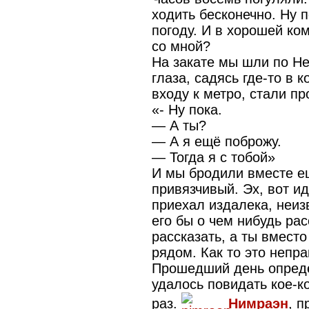
ходить бесконечно. Ну 
погоду. И в хорошей ко
со мной?
На закате мы шли по Н
глаза, садясь где-то в 
входу к метро, стали п
«- Ну пока.
— А ты?
— А я ещё поброжу.
— Тогда я с тобой»
И мы бродили вместе ещ
привязчивый. Эх, вот и
приехал издалека, неиз
его бы о чем нибудь ра
рассказать, а ты вмест
рядом. Как то это непра
Прошедший день опреде
удалось повидать кое-к
раз.
Нимраэн
, 