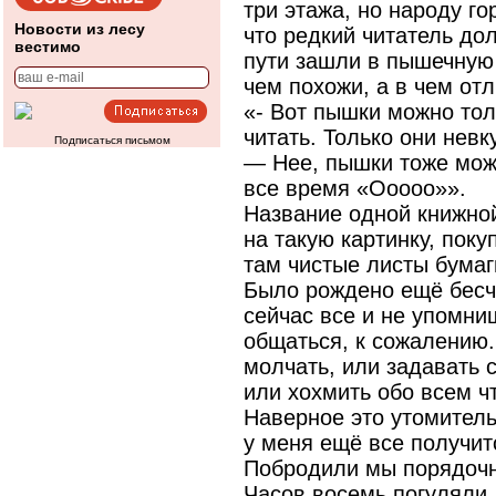
три этажа, но народу г
Новости из лесу
что редкий читатель до
вестимо
пути зашли в пышечную
чем похожи, а в чем от
«- Вот пышки можно толь
читать. Только они невк
Подписаться письмом
— Нее, пышки тоже мож
все время «Ооооо»».
Название одной книжно
на такую картинку, поку
там чистые листы бумаг
Было рождено ещё бесч
сейчас все и не упомни
общаться, к сожалению.
молчать, или задавать 
или хохмить обо всем чт
Наверное это утомитель
у меня ещё все получит
Побродили мы порядочн
Часов восемь погуляли.