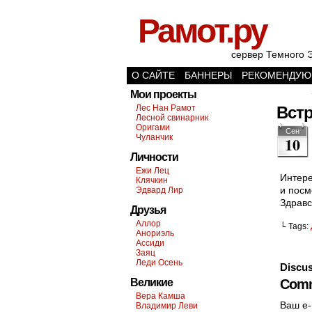
Рамот.ру
сервер Темного 
О САЙТЕ
БАННЕРЫ
РЕКОМЕНДУЮ
Мои проекты
Лес Нан Рамот
Вст
Лесной свинарник
Оригами
Сен
Чуланчик
10
Личности
Ежи Лец
Интере
Клячкин
и посм
Эдвард Лир
Здравс
Друзья
Аллор
└ Tags:
Анориэль
Ассиди
Заяц
Леди Осень
Discus
Великие
Comm
Вера Камша
Ваш e-
Владимир Леви