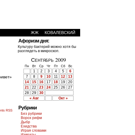
ЖЖ
КОВАЛЕВСКИЙ
›
Афоризм дня:
Культуру бактерий можно хотя бы
разглядеть в микроскоп.
Сентябрь 2009
Пн
Вт
Ср
Чт
Пт
Сб
Вс
1
2
3
4
5
6
ривет»
7
8
9
10
11
12
13
14
15
16
17
18
19
20
21
22
23
24
25
26
27
28
29
30
« Авг
Окт »
Рубрики
nts RSS
Без рубрики
Ворох рифм
Дыбр
Ехидства
Играя словами
Извраты