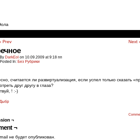
Эола
‹ Prev
Next 
речное
By
DarkEol
on
10.09.2009
at
9:18 пп
Posted In:
Без Рубрики
сно, считается ли развиртуализация, если успел только сказать «п
отреть друг другу в глаза?
твуй,
! :-)
Дыбр
Comme
sion ¬
ent ¬
mail не будет опубликован.