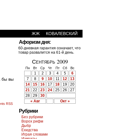
ЖЖ
КОВАЛЕВСКИЙ
›
Афоризм дня:
60-дневная гарантия означает, что
товар развалится на 61-й день.
Сентябрь 2009
Пн
Вт
Ср
Чт
Пт
Сб
Вс
1
2
3
4
5
6
а бы вы
7
8
9
10
11
12
13
14
15
16
17
18
19
20
21
22
23
24
25
26
27
28
29
30
« Авг
Окт »
nts RSS
Рубрики
Без рубрики
Ворох рифм
Дыбр
Ехидства
Играя словами
Извраты