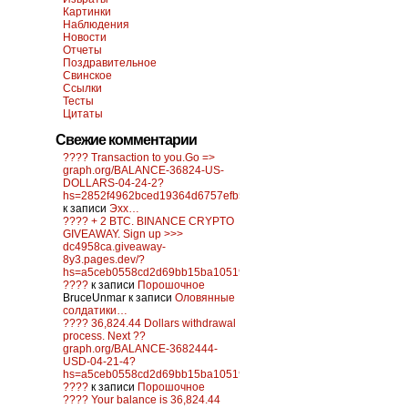
Картинки
Наблюдения
Новости
Отчеты
Поздравительное
Свинское
Ссылки
Тесты
Цитаты
Свежие комментарии
???? Transaction to you.Go =>
graph.org/BALANCE-36824-US-
DOLLARS-04-24-2?
hs=2852f4962bced19364d6757efb5f6a84&
к записи
Эхх…
???? + 2 BTC. BINANCE CRYPTO
GIVEAWAY. Sign up >>>
dc4958ca.giveaway-
8y3.pages.dev/?
hs=a5ceb0558cd2d69bb15ba10519f0d6c2&
????
к записи
Порошочное
BruceUnmar
к записи
Оловянные
солдатики…
???? 36,824.44 Dollars withdrawal
process. Next ??
graph.org/BALANCE-3682444-
USD-04-21-4?
hs=a5ceb0558cd2d69bb15ba10519f0d6c2&
????
к записи
Порошочное
???? Your balance is 36,824.44