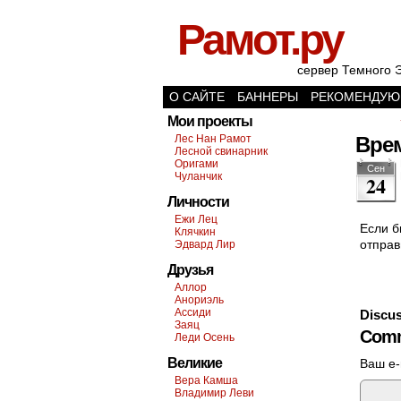
Рамот.ру
сервер Темного 
О САЙТЕ
БАННЕРЫ
РЕКОМЕНДУЮ
Мои проекты
Лес Нан Рамот
Вре
Лесной свинарник
Оригами
Сен
Чуланчик
24
Личности
Ежи Лец
Если б
Клячкин
отправ
Эдвард Лир
Друзья
Аллор
Анориэль
Ассиди
Discus
Заяц
Comm
Леди Осень
Великие
Ваш e-
Вера Камша
Владимир Леви