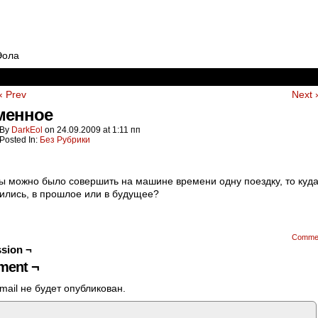
Эола
‹ Prev
Next 
менное
By
DarkEol
on
24.09.2009
at
1:11 пп
Posted In:
Без Рубрики
ы можно было совершить на машине времени одну поездку, то куд
ились, в прошлое или в будущее?
Comme
sion ¬
ent ¬
mail не будет опубликован.