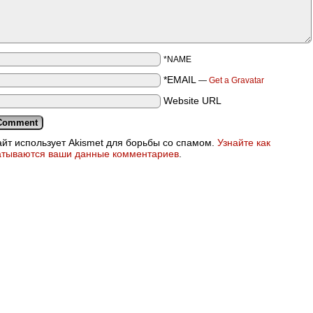
*NAME
*EMAIL
—
Get a Gravatar
Website URL
айт использует Akismet для борьбы со спамом.
Узнайте как
атываются ваши данные комментариев
.