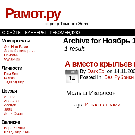
Рамот.ру
сервер Темного Эола
О САЙТЕ
БАННЕРЫ
РЕКОМЕНДУЮ
Archive for Ноябрь 1
Мои проекты
Лес Нан Рамот
1 result.
Лесной свинарник
Оригами
Чуланчик
А вместо крыльев
Личности
By
DarkEol
on
14.11.20
Ноя
Ежи Лец
14
Posted In:
Без Рубрики
Клячкин
Эдвард Лир
Друзья
Малыш Икарлсон
Аллор
Анориэль
└ Tags:
Играя словами
Ассиди
Заяц
Леди Осень
Великие
Вера Камша
Владимир Леви