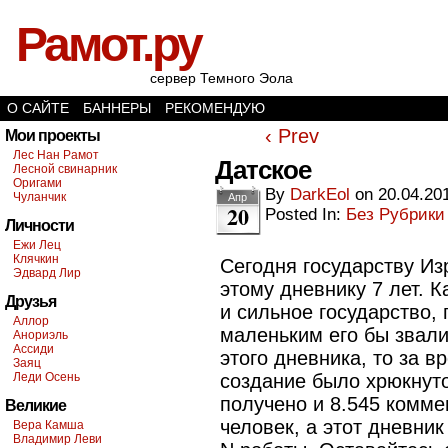
Рамот.ру
сервер Темного Эола
О САЙТЕ
БАННЕРЫ
РЕКОМЕНДУЮ
‹ Prev
Мои проекты
Лес Нан Рамот
Датское
Лесной свинарник
Оригами
By
DarkEol
on
20.04.20
Чуланчик
Апр
20
Posted In:
Без Рубрики
Личности
Ежи Лец
Клячкин
Сегодня государству Из
Эдвард Лир
этому дневнику 7 лет. 
Друзья
и сильное государство,
Аллор
маленьким его бы звали
Анориэль
Ассиди
этого дневника, то за 
Заяц
Леди Осень
создание было хрюкнуто
получено и 8.545 комме
Великие
человек, а этот дневник
Вера Камша
Владимир Леви