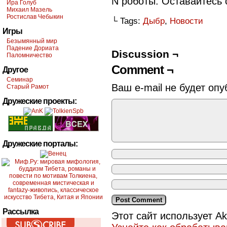
N роботы. Оставайтесь с
Ира Голуб
Михаил Мазель
Ростислав Чебыкин
└ Tags:
Дыбр
,
Новости
Игры
Безымянный мир
Падение Дориата
Discussion ¬
Паломничество
Comment ¬
Другое
Семинар
Ваш e-mail не будет опу
Старый Рамот
Дружеские проекты:
Дружеские порталы:
Рассылка
Этот сайт использует A