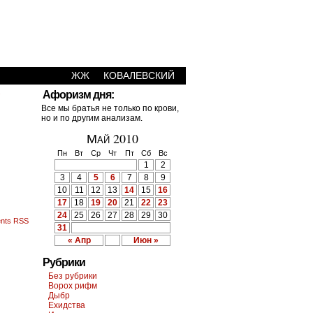
ЖЖ
КОВАЛЕВСКИЙ
›
Афоризм дня:
Все мы братья не только по крови,
но и по другим анализам.
Май 2010
Пн
Вт
Ср
Чт
Пт
Сб
Вс
1
2
3
4
5
6
7
8
9
10
11
12
13
14
15
16
17
18
19
20
21
22
23
24
25
26
27
28
29
30
nts RSS
31
« Апр
Июн »
Рубрики
Без рубрики
Ворох рифм
Дыбр
Ехидства