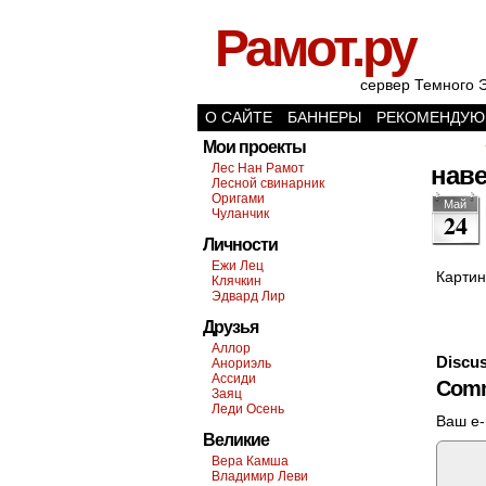
Рамот.ру
сервер Темного 
О САЙТЕ
БАННЕРЫ
РЕКОМЕНДУЮ
Мои проекты
Лес Нан Рамот
нав
Лесной свинарник
Оригами
Май
Чуланчик
24
Личности
Ежи Лец
Картин
Клячкин
Эдвард Лир
Друзья
Аллор
Discus
Анориэль
Ассиди
Comm
Заяц
Леди Осень
Ваш e-
Великие
Вера Камша
Владимир Леви