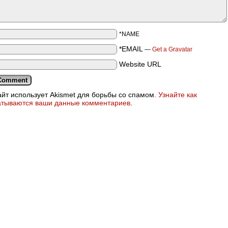
*NAME
*EMAIL
—
Get a Gravatar
Website URL
айт использует Akismet для борьбы со спамом.
Узнайте как
атываются ваши данные комментариев
.