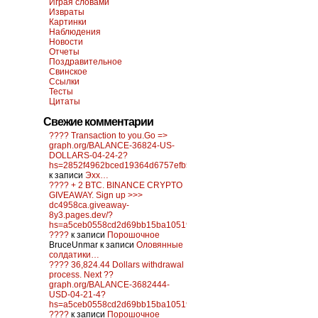
Играя словами
Извраты
Картинки
Наблюдения
Новости
Отчеты
Поздравительное
Свинское
Ссылки
Тесты
Цитаты
Свежие комментарии
???? Transaction to you.Go =>
graph.org/BALANCE-36824-US-
DOLLARS-04-24-2?
hs=2852f4962bced19364d6757efb5f6a84&
к записи
Эхх…
???? + 2 BTC. BINANCE CRYPTO
GIVEAWAY. Sign up >>>
dc4958ca.giveaway-
8y3.pages.dev/?
hs=a5ceb0558cd2d69bb15ba10519f0d6c2&
????
к записи
Порошочное
BruceUnmar
к записи
Оловянные
солдатики…
???? 36,824.44 Dollars withdrawal
process. Next ??
graph.org/BALANCE-3682444-
USD-04-21-4?
hs=a5ceb0558cd2d69bb15ba10519f0d6c2&
????
к записи
Порошочное