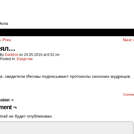
Эола
‹ Prev
Next 
еял…
By
DarkEol
on
24.05.2010
at
6:52 пп
Posted In:
Ехидства
а: свидетели Иеговы подписывают протоколы сионских мудрецов.
Comme
sion ¬
ent ¬
mail не будет опубликован.