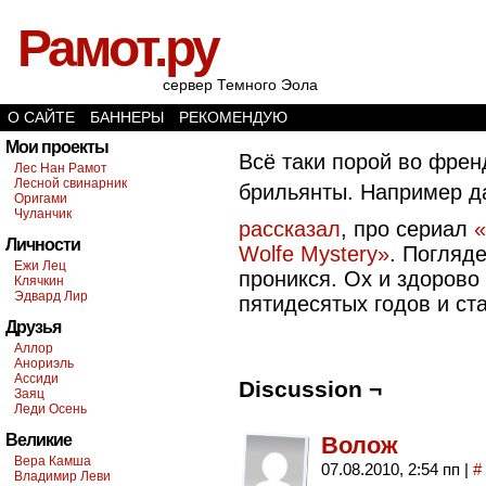
Рамот.ру
сервер Темного Эола
О САЙТЕ
БАННЕРЫ
РЕКОМЕНДУЮ
Мои проекты
Всё таки порой во фре
Лес Нан Рамот
Лесной свинарник
брильянты. Например 
Оригами
Чуланчик
рассказал
, про сериал
«
Личности
Wolfe Mystery»
. Погляд
Ежи Лец
проникся. Ох и здорово
Клячкин
Эдвард Лир
пятидесятых годов и ст
Друзья
Аллор
Анориэль
Ассиди
Discussion ¬
Заяц
Леди Осень
Великие
Волож
Вера Камша
07.08.2010, 2:54 пп
|
#
Владимир Леви