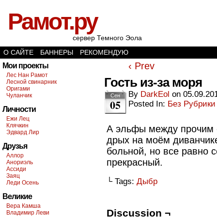
Рамот.ру
сервер Темного Эола
О САЙТЕ
БАННЕРЫ
РЕКОМЕНДУЮ
‹ Prev
Мои проекты
Лес Нан Рамот
Гость из-за моря
Лесной свинарник
Оригами
By
DarkEol
on
05.09.20
Чуланчик
Сен
05
Posted In:
Без Рубрики
Личности
Ежи Лец
Клячкин
А эльфы между прочим 
Эдвард Лир
дрых на моём диванчике
Друзья
больной, но все равно 
Аллор
прекрасный.
Анориэль
Ассиди
Заяц
└ Tags:
Дыбр
Леди Осень
Великие
Вера Камша
Discussion ¬
Владимир Леви