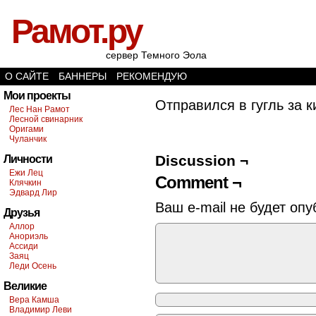
Рамот.ру
сервер Темного Эола
О САЙТЕ
БАННЕРЫ
РЕКОМЕНДУЮ
Мои проекты
Отправился в гугль за 
Лес Нан Рамот
Лесной свинарник
Оригами
Чуланчик
Discussion ¬
Личности
Ежи Лец
Comment ¬
Клячкин
Эдвард Лир
Ваш e-mail не будет опу
Друзья
Аллор
Анориэль
Ассиди
Заяц
Леди Осень
Великие
Вера Камша
Владимир Леви