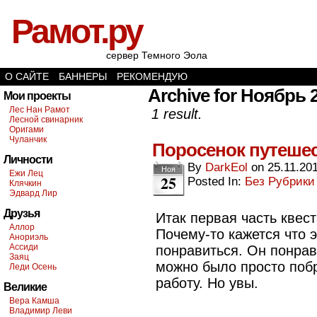
Рамот.ру
сервер Темного Эола
О САЙТЕ
БАННЕРЫ
РЕКОМЕНДУЮ
Archive for Ноябрь 2
Мои проекты
Лес Нан Рамот
1 result.
Лесной свинарник
Оригами
Чуланчик
Поросенок путеше
Личности
By
DarkEol
on
25.11.20
Ноя
Ежи Лец
25
Posted In:
Без Рубрики
Клячкин
Эдвард Лир
Друзья
Итак первая часть квес
Аллор
Почему-то кажется что 
Анориэль
Ассиди
понравиться. Он понра
Заяц
можно было просто побр
Леди Осень
работу. Но увы.
Великие
Вера Камша
Владимир Леви