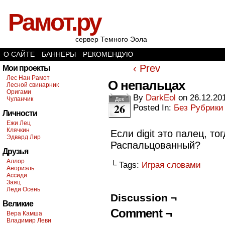
Рамот.ру
сервер Темного Эола
О САЙТЕ
БАННЕРЫ
РЕКОМЕНДУЮ
‹ Prev
Мои проекты
Лес Нан Рамот
О непальцах
Лесной свинарник
Оригами
By
DarkEol
on
26.12.20
Чуланчик
Дек
26
Posted In:
Без Рубрики
Личности
Ежи Лец
Клячкин
Если digit это палец, т
Эдвард Лир
Распальцованный?
Друзья
Аллор
└ Tags:
Играя словами
Анориэль
Ассиди
Заяц
Леди Осень
Discussion ¬
Великие
Comment ¬
Вера Камша
Владимир Леви