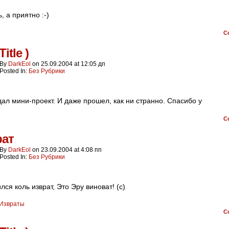
, а приятно :-)
C
Title )
By
DarkEol
on
25.09.2004
at
12:05 дп
Posted In:
Без Рубрики
дал мини-проект. И даже прошел, как ни странно. Спасибо у
C
рат
By
DarkEol
on
23.09.2004
at
4:08 пп
Posted In:
Без Рубрики
лся коль изврат, Это Эру виноват! (с)
Извраты
C