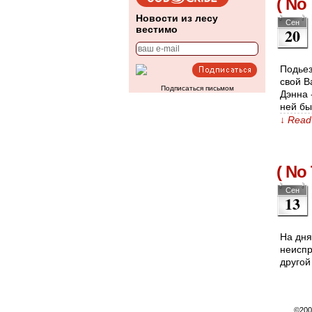
( No 
Новости из лесу
Сен
вестимо
20
Подьез
свой В
Подписаться письмом
Дэнна 
ней бы
↓ Read 
( No 
Сен
13
На дня
неиспр
другой
©200