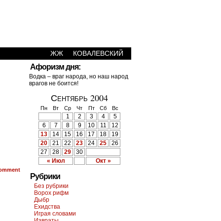
ЖЖ
КОВАЛЕВСКИЙ
Афоризм дня:
Водка – враг народа, но наш народ
врагов не боится!
Сентябрь 2004
Пн
Вт
Ср
Чт
Пт
Сб
Вс
1
2
3
4
5
6
7
8
9
10
11
12
13
14
15
16
17
18
19
20
21
22
23
24
25
26
27
28
29
30
« Июл
Окт »
omment
Рубрики
Без рубрики
Ворох рифм
Дыбр
Ехидства
Играя словами
Извраты