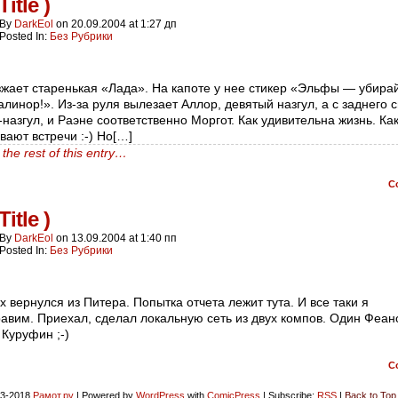
Title )
By
DarkEol
on
20.09.2004
at
1:27 дп
Posted In:
Без Рубрики
жает старенькая «Лада». На капоте у нее стикер «Эльфы — убирай
алинор!». Из-за руля вылезает Аллор, девятый назгул, а с заднего 
-назгул, и Раэне соответственно Моргот. Как удивительна жизнь. Ка
вают встречи :-) Но[…]
the rest of this entry…
C
Title )
By
DarkEol
on
13.09.2004
at
1:40 пп
Posted In:
Без Рубрики
х вернулся из Питера. Попытка отчета лежит тута. И все таки я
авим. Приехал, сделал локальную сеть из двух компов. Один Феан
 Куруфин ;-)
C
3-2018
Рамот.ру
|
Powered by
WordPress
with
ComicPress
|
Subscribe:
RSS
|
Back to Top