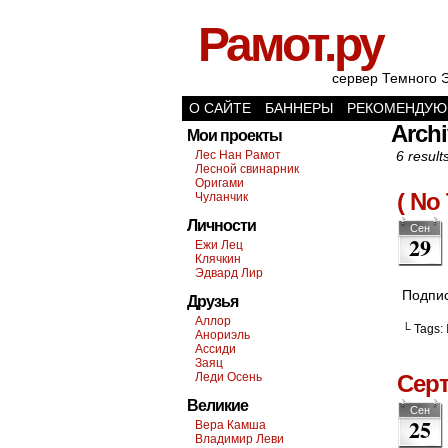
Рамот.ру
сервер Темного 
О САЙТЕ
БАННЕРЫ
РЕКОМЕНДУЮ
Archi
Мои проекты
Лес Нан Рамот
6 result
Лесной свинарник
Оригами
( No 
Чуланчик
Личности
Сен
29
Ежи Лец
Клячкин
Эдвард Лир
Подпис
Друзья
Аллор
└ Tags:
Анориэль
Ассиди
Заяц
Леди Осень
Сер
Великие
Сен
25
Вера Камша
Владимир Леви