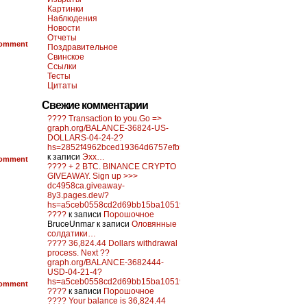
Картинки
Наблюдения
Новости
Отчеты
omment
Поздравительное
Свинское
Ссылки
Тесты
Цитаты
Свежие комментарии
???? Transaction to you.Go =>
graph.org/BALANCE-36824-US-
DOLLARS-04-24-2?
hs=2852f4962bced19364d6757efb5f6a84&
к записи
Эхх…
omment
???? + 2 BTC. BINANCE CRYPTO
GIVEAWAY. Sign up >>>
dc4958ca.giveaway-
8y3.pages.dev/?
hs=a5ceb0558cd2d69bb15ba10519f0d6c2&
????
к записи
Порошочное
BruceUnmar
к записи
Оловянные
солдатики…
???? 36,824.44 Dollars withdrawal
process. Next ??
graph.org/BALANCE-3682444-
USD-04-21-4?
hs=a5ceb0558cd2d69bb15ba10519f0d6c2&
omment
????
к записи
Порошочное
???? Your balance is 36,824.44