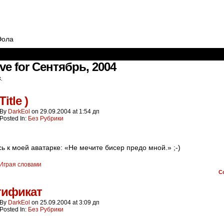
Эола
ve for Сентябрь, 2004
s.
Title )
By
DarkEol
on
29.09.2004
at
1:54 дп
Posted In:
Без Рубрики
ь к моей аватарке: «Не мечите бисер предо мной.» ;-)
Играя словами
C
тификат
By
DarkEol
on
25.09.2004
at
3:09 дп
Posted In:
Без Рубрики