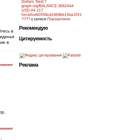
Dollars. Next ?
graph.org/BALANCE-3682444-
USD-04-21?
hs=a5ceb0558cd2d69bb15ba10519f0d6c2&
????
к записи
Порошочное
Рекомендую
тесь в
сиденья
Цитируемость
кие в
Реклама
omment
ор,
omment
 ↑