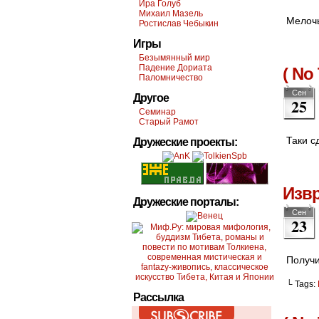
Ира Голуб
Михаил Мазель
Мелочь
Ростислав Чебыкин
Игры
Безымянный мир
Падение Дориата
( No 
Паломничество
Сен
Другое
25
Семинар
Старый Рамот
Таки с
Дружеские проекты:
Изв
Дружеские порталы:
Сен
23
Получи
└ Tags:
Рассылка