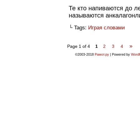
Те кто напиваются до 
называются анкалагон
└ Tags:
Играя словами
»
Page 1 of 4
1
2
3
4
©2003-2018
Рамот.ру
|
Powered by
Word