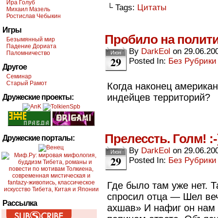
Ира Голуб
└ Tags:
Цитаты
Михаил Мазель
Ростислав Чебыкин
Игры
Пробило на полит
Безымянный мир
Падение Дориата
By
DarkEol
on
29.06.20
Паломничество
Июн
29
Posted In:
Без Рубрики
Другое
Семинар
Старый Рамот
Когда наконец американ
индейцев территорий?
Дружеские проекты:
Прелессть. Голм! :-
Дружеские порталы:
By
DarkEol
on
29.06.20
Июн
29
Posted In:
Без Рубрики
Где было там уже нет. Т
спросил отца — Шел ве
Рассылка
ахшав» И нафиг он нам 