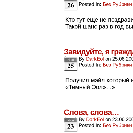
26
Posted In:
Без Рубрики
Кто тут еще не поздрав
Такой шанс раз в год в
Завидуйте, я гражда
By
DarkEol
on
25.06.20
Июн
25
Posted In:
Без Рубрики
Получил мэйл который н
«Темный Эол»…»
Слова, слова…
By
DarkEol
on
23.06.20
Июн
23
Posted In:
Без Рубрики