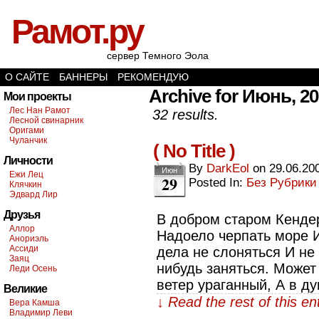
Рамот.ру
сервер Темного Эола
О САЙТЕ
БАННЕРЫ
РЕКОМЕНДУЮ
Archive for Июнь, 2
Мои проекты
Лес Нан Рамот
32 results.
Лесной свинарник
Оригами
Чуланчик
( No Title )
Личности
By
DarkEol
on
29.06.20
Июн
Ежи Лец
29
Posted In:
Без Рубрики
Клячкин
Эдвард Лир
Друзья
В добром старом Кенде
Аллор
Надоело черпать море И
Анориэль
Ассиди
дела не слоняться И не
Заяц
нибудь заняться. Может
Леди Осень
ветер ураганный, А в д
Великие
↓ Read the rest of this e
Вера Камша
Владимир Леви