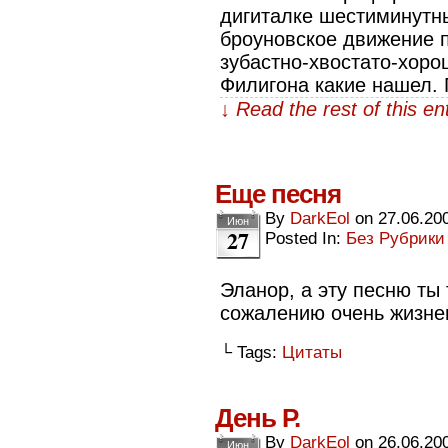
дигиталке шестиминутн
броуновское движение п
зубастно-хвостато-хоро
Филигона какие нашел. 
↓ Read the rest of this e
Еще песня
By
DarkEol
on
27.06.20
Июн
27
Posted In:
Без Рубрики
Эланор, а эту песню ты
сожалению очень жизнен
└ Tags:
Цитаты
День Р.
By
DarkEol
on
26.06.20
Июн