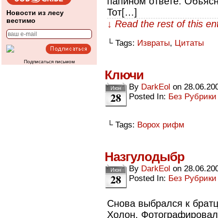
папином ответе. Объяс
Тот[…]
Новости из лесу
вестимо
↓ Read the rest of this e
└ Tags:
Извраты
,
Цитаты
Подписаться письмом
Ключи
By
DarkEol
on
28.06.20
Июн
28
Posted In:
Без Рубрики
└ Tags:
Ворох рифм
Назгулодыбр
By
DarkEol
on
28.06.20
Июн
28
Posted In:
Без Рубрики
Снова выбрался к братцу
Холон. Фотографировал 