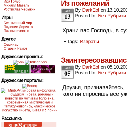
Из пожеланий
Ира Голуб
Михаил Мазель
Ростислав Чебыкин
By
DarkEol
on
13.10.20
Окт
13
Posted In:
Без Рубрики
Игры
Безымянный мир
Падение Дориата
Храни вас Господь, в с
Паломничество
Другое
└ Tags:
Извраты
Семинар
Старый Рамот
Дружеские проекты:
Заинтересовавшис
By
DarkEol
on
05.10.20
Окт
05
Posted In:
Без Рубрики
Дружеские порталы:
Друзья, признавайтесь, 
кого ни спросишь все у
Рассылка