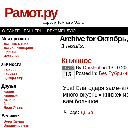
Рамот.ру
сервер Темного Эола
О САЙТЕ
БАННЕРЫ
РЕКОМЕНДУЮ
Archive for Октябрь,
Мои проекты
Лес Нан Рамот
3 results.
Лесной свинарник
Оригами
Чуланчик
Книжное
Личности
By
DarkEol
on
13.10.20
Окт
Ежи Лец
13
Posted In:
Без Рубрики
Клячкин
Эдвард Лир
Друзья
Ура! Благодаря замечат
Аллор
много вкусных книжек из
Анориэль
Ассиди
вам большое.
Заяц
Леди Осень
└ Tags:
Дыбр
Великие
Вера Камша
Владимир Леви