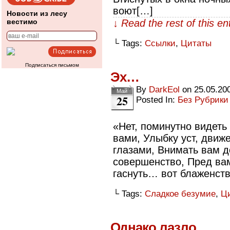
воют[…]
Новости из лесу
вестимо
↓ Read the rest of this e
└ Tags:
Ссылки
,
Цитаты
Подписаться письмом
Эх…
By
DarkEol
on
25.05.20
Май
25
Posted In:
Без Рубрики
«Нет, поминутно видеть
вами, Улыбку уст, движ
глазами, Внимать вам д
совершенство, Пред вам
гаснуть… вот блаженств
└ Tags:
Сладкое безумие
,
Ц
Однако лазло