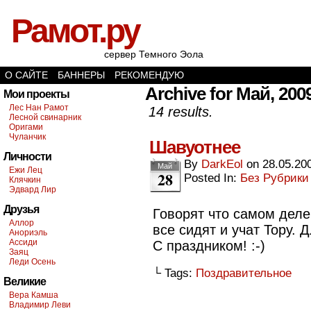
Рамот.ру
сервер Темного Эола
О САЙТЕ
БАННЕРЫ
РЕКОМЕНДУЮ
Archive for Май, 200
Мои проекты
Лес Нан Рамот
14 results.
Лесной свинарник
Оригами
Чуланчик
Шавуотнее
Личности
By
DarkEol
on
28.05.20
Май
Ежи Лец
28
Posted In:
Без Рубрики
Клячкин
Эдвард Лир
Друзья
Говорят что самом деле 
Аллор
все сидят и учат Тору. 
Анориэль
Ассиди
С праздником! :-)
Заяц
Леди Осень
└ Tags:
Поздравительное
Великие
Вера Камша
Владимир Леви