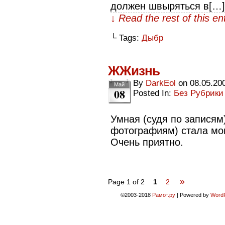
должен швыряться в[…]
↓ Read the rest of this e
└ Tags:
Дыбр
ЖЖизнь
By
DarkEol
on
08.05.20
Май
08
Posted In:
Без Рубрики
Умная (судя по записям)
фотографиям) стала мо
Очень приятно.
»
Page 1 of 2
1
2
©2003-2018
Рамот.ру
|
Powered by
Word