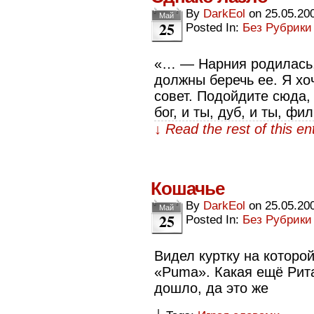
By
DarkEol
on
25.05.20
Май
25
Posted In:
Без Рубрики
«… — Нарния родилась,
должны беречь ее. Я хоч
совет. Подойдите сюда, 
бог, и ты, дуб, и ты, фи
↓ Read the rest of this e
Кошачье
By
DarkEol
on
25.05.20
Май
25
Posted In:
Без Рубрики
Видел куртку на которо
«Puma». Какая ещё Рит
дошло, да это же