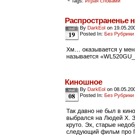
└ Tags:
Играя словами
Распространенье 
By
DarkEol
on
19.05.20
Май
19
Posted In:
Без Рубрики
Хм… оказывается у меня
называется «WL520GU_El
Киношное
By
DarkEol
on
08.05.20
Май
08
Posted In:
Без Рубрики
Так давно не был в кино
выбрался на Людей Х. З
круто. Эх, старые недо
следующий фильм про Г