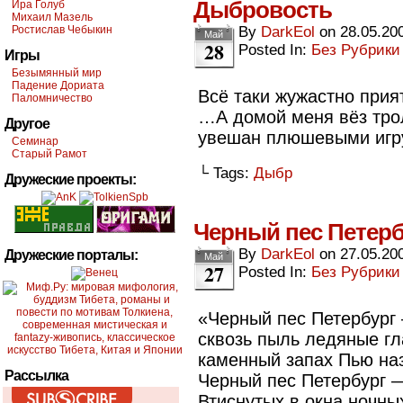
Дыбровость
Ира Голуб
Михаил Мазель
Ростислав Чебыкин
By
DarkEol
on
28.05.20
Май
28
Posted In:
Без Рубрики
Игры
Безымянный мир
Падение Дориата
Всё таки жужастно прият
Паломничество
…А домой меня вёз тро
Другое
увешан плюшевыми игруш
Семинар
Старый Рамот
└ Tags:
Дыбр
Дружеские проекты:
Черный пес Петерб
By
DarkEol
on
27.05.20
Дружеские порталы:
Май
27
Posted In:
Без Рубрики
«Черный пес Петербург
сквозь пыль ледяные гл
каменный запах Пью наз
Рассылка
Черный пес Петербург —
Втиснутых в окна ночны