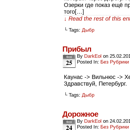
Озерки где показ ещё п
того[…]
↓ Read the rest of this e
└ Tags:
Дыбр
Прибыл
By
DarkEol
on
25.02.20
Фев
25
Posted In:
Без Рубрики
Каунас -> Вильнюс -> Хе
Здравствуй, Петербург.
└ Tags:
Дыбр
Дорожное
By
DarkEol
on
24.02.20
Фев
24
Posted In:
Без Рубрики