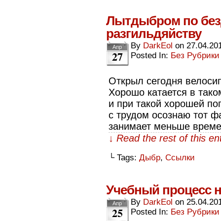
Лытдыбром по бе
разгильдяйству
By
DarkEol
on
27.04.20
Апр
27
Posted In:
Без Рубрики
Открыл сегодня велосип
Хорошо катается в тако
и при такой хорошей по
с трудом осознаю тот фа
занимает меньше времен
↓ Read the rest of this e
└ Tags:
Дыбр
,
Ссылки
Учебный процесс 
By
DarkEol
on
25.04.20
Апр
25
Posted In:
Без Рубрики