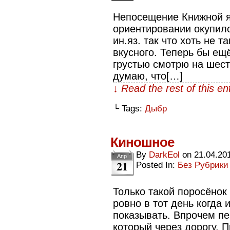
Непосещение Книжной я
ориентировании окупил
ин.яз. так что хоть не 
вкусного. Теперь бы ещ
грустью смотрю на шест
думаю, что[…]
↓ Read the rest of this e
└ Tags:
Дыбр
Киношное
By
DarkEol
on
21.04.20
Апр
21
Posted In:
Без Рубрики
Только такой поросёнок 
ровно в тот день когда
показывать. Впрочем пе
который через дорогу. 