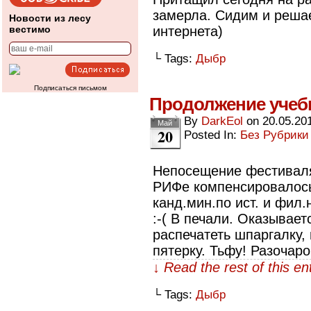
замерла. Сидим и реша
Новости из лесу
вестимо
интернета)
└ Tags:
Дыбр
Подписаться письмом
Продолжение учеб
By
DarkEol
on
20.05.20
Май
20
Posted In:
Без Рубрики
Непосещение фестиваля
РИФе компенсировалос
канд.мин.по ист. и фил.
:-( В печали. Оказывает
распечатеть шпаргалку,
пятерку. Тьфу! Разочар
↓ Read the rest of this e
└ Tags:
Дыбр