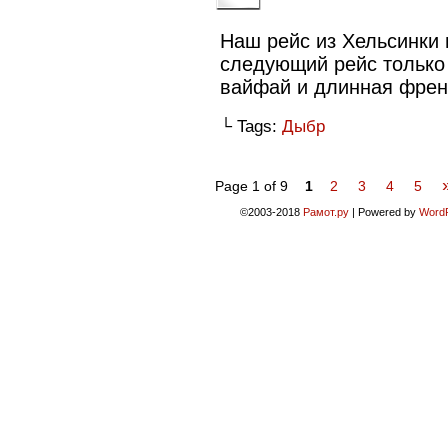
Наш рейс из Хельсинки 
следующий рейс только 
вайфай и длинная френ
└ Tags:
Дыбр
Page 1 of 9
1
2
3
4
5
©2003-2018
Рамот.ру
|
Powered by
Word