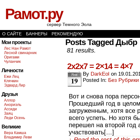
Рамот.ру
сервер Темного Эола
О САЙТЕ
БАННЕРЫ
РЕКОМЕНДУЮ
Posts Tagged Дыбр
Мои проекты
Лес Нан Рамот
81 results.
Лесной свинарник
Оригами
Чуланчик
2x2x7 = 2×14 = 4×7
Личности
By
DarkEol
on
19.01.20
Янв
Ежи Лец
19
Posted In:
Без Рубрики
Клячкин
Эдвард Лир
Друзья
Вот и снова пора персон
Аллор
Прошедший год в целом
Анориэль
Ассиди
загруженным, хотя все
Заяц
всего успеть. Но хотя 
Леди Осень
перешел на второй год 
Великие
участвовать[…]
Вера Камша
Владимир Леви
↓ Read the rest of this e