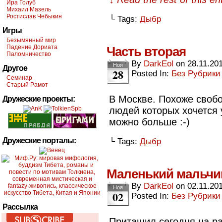
Ира Голуб
Михаил Мазель
Ростислав Чебыкин
└ Tags:
Дыбр
Игры
Безымянный мир
Падение Дориата
Часть вторая
Паломничество
By
DarkEol
on
28.11.20
Ноя
Другое
28
Posted In:
Без Рубрики
Семинар
Старый Рамот
В Москве. Похоже своб
Дружеские проекты:
людей которых хочется 
можно больше :-)
Дружеские порталы:
└ Tags:
Дыбр
Маленький мальчи
By
DarkEol
on
02.11.20
Ноя
02
Posted In:
Без Рубрики
Рассылка
Притащил сегодня на ра