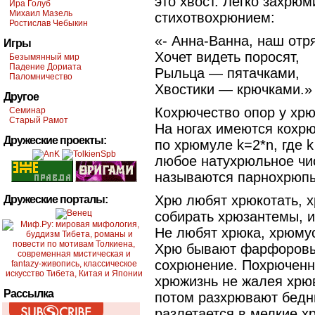
это хвост. Легко захрю
Ира Голуб
Михаил Мазель
стихотвохрюнием:
Ростислав Чебыкин
«- Анна-Ванна, наш отр
Игры
Хочет видеть поросят,
Безымянный мир
Падение Дориата
Рыльца — пятачками,
Паломничество
Хвостики — крючками.»
Другое
Кохрючество опор у хрю
Семинар
Старый Рамот
На ногах имеются кохрю
Дружеские проекты:
по хрюмуле k=2*n, где 
любое натухрюльное чи
называются парнохрюп
Хрю любят хрюкотать, х
Дружеские порталы:
собирать хрюзантемы, и
Не любят хрюка, хрюмус
Хрю бывают фарфоровы
сохрюнение. Похрюченн
хрюжизнь не жалея хрюв
Рассылка
потом разхрювают бедн
разлетается в мелкие х