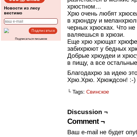
хрюстном…
Новости из лесу
Хрю очень любят хрюсе
вестимо
в хрюндру и меланхрюли
черных хрюсках. Что не
валяешься в хрюзи.
Подписаться письмом
Еще хрю хрющат хрюфел
забихрюют у бедных хр
Добрые хрюудеи и хрюс
в пищу, а все остальны
Благодахрю
за идею это
Хрю.Хрю. Хрюждсон! :-)
└ Tags:
Свинское
Discussion ¬
Comment ¬
Ваш e-mail не будет опу