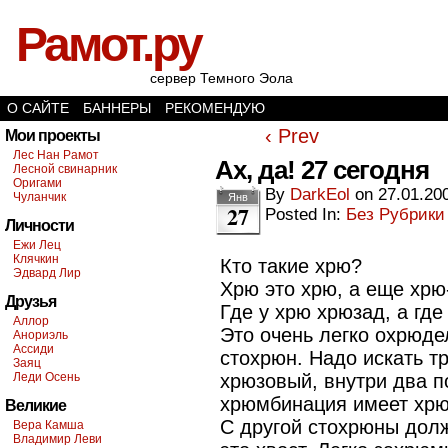
Рамот.ру
сервер Темного Эола
О САЙТЕ
БАННЕРЫ
РЕКОМЕНДУЮ
‹ Prev
Мои проекты
Лес Нан Рамот
Ах, да! 27 сегодня
Лесной свинарник
Оригами
By
DarkEol
on
27.01.20
Чуланчик
Янв
27
Posted In:
Без Рубрики
Личности
Ежи Лец
Клячкин
Кто такие хрю?
Эдвард Лир
Хрю это хрю, а еще хрю
Друзья
Где у хрю хрюзад, а гд
Аллор
Это очень легко охрюде
Анориэль
Ассиди
стохрюн. Надо искать т
Заяц
Леди Осень
хрюзовый, внутри два п
хрюмбинация имеет хрю
Великие
С другой стохрюны долж
Вера Камша
Владимир Леви