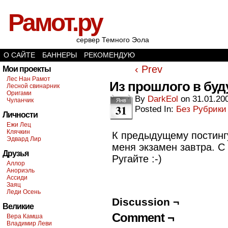
Рамот.ру
сервер Темного Эола
О САЙТЕ
БАННЕРЫ
РЕКОМЕНДУЮ
‹ Prev
Мои проекты
Лес Нан Рамот
Из прошлого в бу
Лесной свинарник
Оригами
By
DarkEol
on
31.01.20
Чуланчик
Янв
31
Posted In:
Без Рубрики
Личности
Ежи Лец
Клячкин
К предыдущему постингу
Эдвард Лир
меня экзамен завтра. С 
Друзья
Ругайте :-)
Аллор
Анориэль
Ассиди
Заяц
Леди Осень
Discussion ¬
Великие
Comment ¬
Вера Камша
Владимир Леви