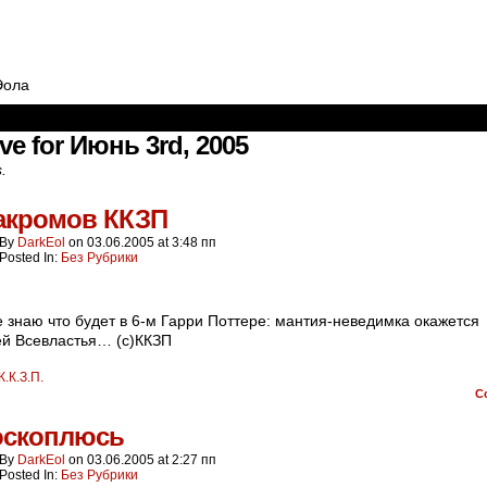
Эола
ve for Июнь 3rd, 2005
s.
закромов ККЗП
By
DarkEol
on
03.06.2005
at
3:48 пп
Posted In:
Без Рубрики
е знаю что будет в 6-м Гарри Поттере: мантия-неведимка окажется
й Всевластья… (с)ККЗП
К.К.З.П.
C
оскоплюсь
By
DarkEol
on
03.06.2005
at
2:27 пп
Posted In:
Без Рубрики