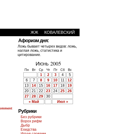
ЖЖ
КОВАЛЕВСКИЙ
Афоризм дня:
Ложь бывает четырех видов: ложь,
наглая ложь, статистика и
цитирование.
Июнь 2005
Пн
Вт
Ср
Чт
Пт
Сб
Вс
1
2
3
4
5
6
7
8
9
10
11
12
13
14
15
16
17
18
19
20
21
22
23
24
25
26
27
28
29
30
« Май
Июл »
omment
Рубрики
Без рубрики
Ворох рифм
Дыбр
Ехидства
Играя словами