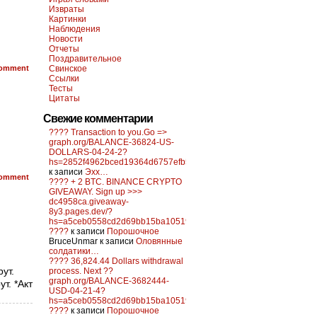
Извраты
Картинки
Наблюдения
Новости
Отчеты
Поздравительное
omment
Свинское
Ссылки
Тесты
Цитаты
Свежие комментарии
???? Transaction to you.Go =>
graph.org/BALANCE-36824-US-
DOLLARS-04-24-2?
hs=2852f4962bced19364d6757efb5f6a84&
к записи
Эхх…
omment
???? + 2 BTC. BINANCE CRYPTO
GIVEAWAY. Sign up >>>
dc4958ca.giveaway-
8y3.pages.dev/?
hs=a5ceb0558cd2d69bb15ba10519f0d6c2&
????
к записи
Порошочное
BruceUnmar
к записи
Оловянные
солдатики…
???? 36,824.44 Dollars withdrawal
ут.
process. Next ??
graph.org/BALANCE-3682444-
т. *Акт
USD-04-21-4?
hs=a5ceb0558cd2d69bb15ba10519f0d6c2&
????
к записи
Порошочное