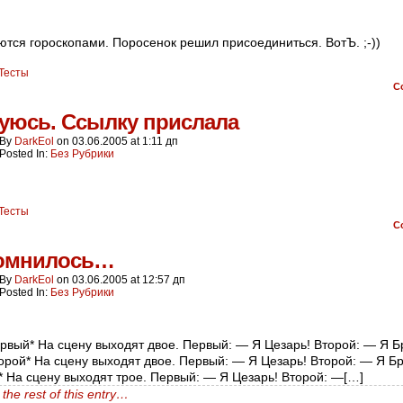
ются гороскопами. Поросенок решил присоединиться. ВотЪ. ;-))
Тесты
C
уюсь. Ссылку прислала
By
DarkEol
on
03.06.2005
at
1:11 дп
Posted In:
Без Рубрики
Тесты
C
омнилось…
By
DarkEol
on
03.06.2005
at
12:57 дп
Posted In:
Без Рубрики
ервый* На сцену выходят двое. Первый: — Я Цезарь! Второй: — Я Бр
торой* На сцену выходят двое. Первый: — Я Цезарь! Второй: — Я Бру
* На сцену выходят трое. Первый: — Я Цезарь! Второй: —[…]
the rest of this entry…