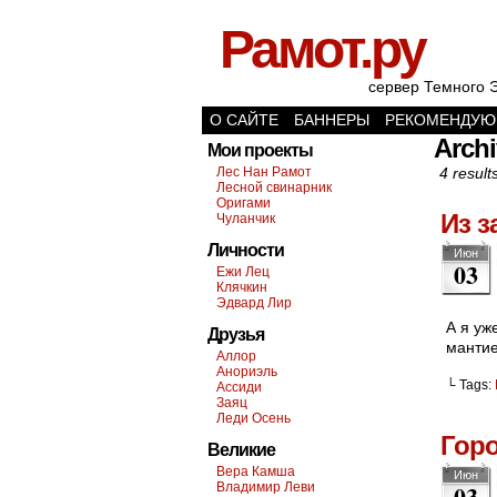
Рамот.ру
сервер Темного 
О САЙТЕ
БАННЕРЫ
РЕКОМЕНДУЮ
Archi
Мои проекты
Лес Нан Рамот
4 result
Лесной свинарник
Оригами
Из 
Чуланчик
Личности
Июн
03
Ежи Лец
Клячкин
Эдвард Лир
А я уж
Друзья
мантие
Аллор
Анориэль
└ Tags:
Ассиди
Заяц
Леди Осень
Гор
Великие
Вера Камша
Июн
03
Владимир Леви