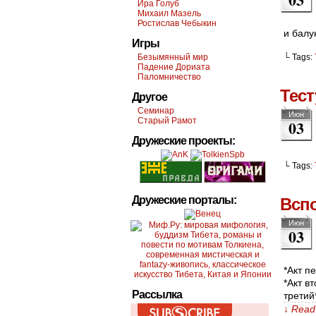
Ира Голуб
Михаил Мазель
Ростислав Чебыкин
и балу
Игры
Безымянный мир
└ Tags:
Падение Дориата
Паломничество
Тест
Другое
Семинар
Июн
Старый Рамот
03
Дружеские проекты:
└ Tags:
Дружеские порталы:
Всп
Июн
03
*Акт п
*Акт в
Рассылка
третий
↓ Read 