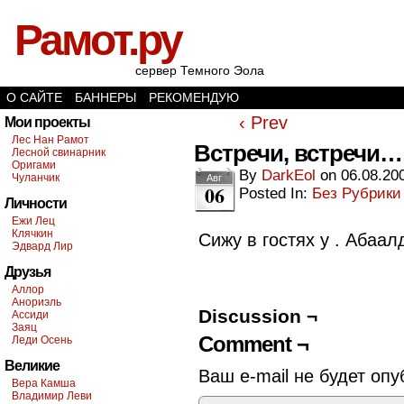
Рамот.ру
сервер Темного Эола
О САЙТЕ
БАННЕРЫ
РЕКОМЕНДУЮ
‹ Prev
Мои проекты
Лес Нан Рамот
Встречи, встречи…
Лесной свинарник
Оригами
By
DarkEol
on
06.08.20
Чуланчик
Авг
06
Posted In:
Без Рубрики
Личности
Ежи Лец
Клячкин
Сижу в гостях у
. Абаалд
Эдвард Лир
Друзья
Аллор
Анориэль
Discussion ¬
Ассиди
Заяц
Comment ¬
Леди Осень
Великие
Ваш e-mail не будет опу
Вера Камша
Владимир Леви