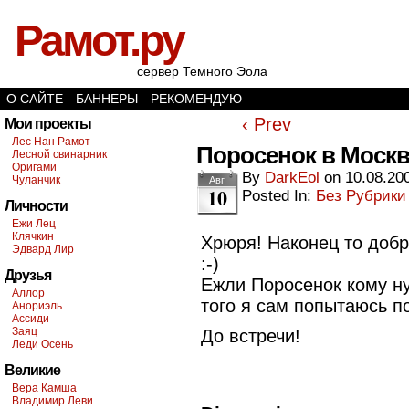
Рамот.ру
сервер Темного Эола
О САЙТЕ
БАННЕРЫ
РЕКОМЕНДУЮ
‹ Prev
Мои проекты
Лес Нан Рамот
Поросенок в Москве
Лесной свинарник
Оригами
By
DarkEol
on
10.08.20
Чуланчик
Авг
10
Posted In:
Без Рубрики
Личности
Ежи Лец
Клячкин
Хрюря! Наконец то доб
Эдвард Лир
:-)
Друзья
Ежли Поросенок кому ну
Аллор
того я сам попытаюсь по
Анориэль
Ассиди
Заяц
До встречи!
Леди Осень
Великие
Вера Камша
Владимир Леви