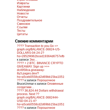
Извраты
Картинки
Наблюдения
Новости
Отчеты
Поздравительное
Свинское
Ссылки
Тесты
Цитаты
Свежие комментарии
???? Transaction to you.Go =>
graph.org/BALANCE-36824-US-
DOLLARS-04-24-2?
hs=2852f4962bced19364d6757efb5f6a84&
к записи
Эхх…
???? + 2 BTC. BINANCE CRYPTO
GIVEAWAY. Sign up >>>
dc4958ca.giveaway-
8y3.pages.dev/?
hs=a5ceb0558cd2d69bb15ba10519f0d6c2&
????
к записи
Порошочное
BruceUnmar
к записи
Оловянные
солдатики…
???? 36,824.44 Dollars withdrawal
process. Next ??
graph.org/BALANCE-3682444-
USD-04-21-4?
hs=a5ceb0558cd2d69bb15ba10519f0d6c2&
????
к записи
Порошочное