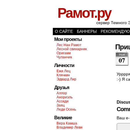
Рамот.ру
сервер Темного 
О САЙТЕ
БАННЕРЫ
РЕКОМЕНДУЮ
Мои проекты
Лес Нан Рамот
При
Лесной свинарник
Оригами
Ноя
Чуланчик
07
Личности
Ежи Лец
Урррря
Клячкин
:-) Я 
Эдвард Лир
Друзья
Аллор
Анориэль
Ассиди
Discus
Заяц
Comm
Леди Осень
Великие
Ваш e-
Вера Камша
Владимир Леви