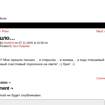
Эола
‹ Prev
Next 
шло…
By
DarkEol
on
07.11.2005
at
10:00 пп
Posted In:
Без Рубрики
!! Мне пришло письмо… и открытка… и книжка… и еще плюшевый 
самый счастливый поросенок на свете! :-) Хрю! :-)
Comme
sion ¬
ent ¬
mail не будет опубликован.