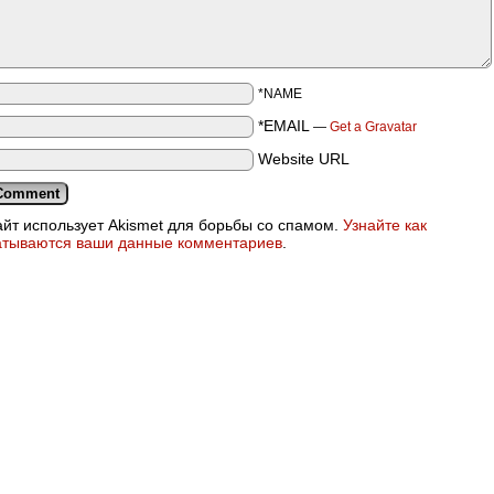
*NAME
*EMAIL
—
Get a Gravatar
Website URL
айт использует Akismet для борьбы со спамом.
Узнайте как
атываются ваши данные комментариев
.