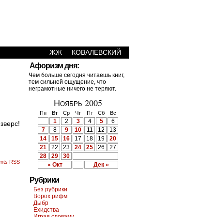
ЖЖ
КОВАЛЕВСКИЙ
›
Афоризм дня:
Чем больше сегодня читаешь книг,
тем сильней ощущение, что
неграмотные ничего не теряют.
Ноябрь 2005
Пн
Вт
Ср
Чт
Пт
Сб
Вс
1
2
3
4
5
6
зверс!
7
8
9
10
11
12
13
14
15
16
17
18
19
20
21
22
23
24
25
26
27
28
29
30
nts RSS
« Окт
Дек »
Рубрики
Без рубрики
Ворох рифм
Дыбр
Ехидства
Играя словами