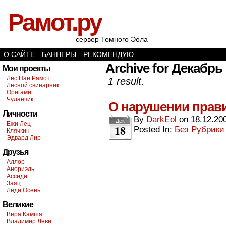
Рамот.ру
сервер Темного Эола
О САЙТЕ
БАННЕРЫ
РЕКОМЕНДУЮ
Archive for Декабрь 
Мои проекты
Лес Нан Рамот
1 result.
Лесной свинарник
Оригами
Чуланчик
О нарушении пра
Личности
By
DarkEol
on
18.12.20
Дек
Ежи Лец
18
Posted In:
Без Рубрики
Клячкин
Эдвард Лир
Друзья
Аллор
Анориэль
Ассиди
Заяц
Леди Осень
Великие
Вера Камша
Владимир Леви