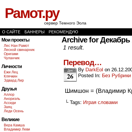
Рамот.ру
сервер Темного Эола
О САЙТЕ
БАННЕРЫ
РЕКОМЕНДУЮ
Archive for Декабрь 
Мои проекты
Лес Нан Рамот
1 result.
Лесной свинарник
Оригами
Чуланчик
Перевод…
Личности
By
DarkEol
on
26.12.20
Дек
Ежи Лец
26
Posted In:
Без Рубрики
Клячкин
Эдвард Лир
Друзья
Шимшон = (Владимир К
Аллор
Анориэль
└ Tags:
Играя словами
Ассиди
Заяц
Леди Осень
Великие
Вера Камша
Владимир Леви