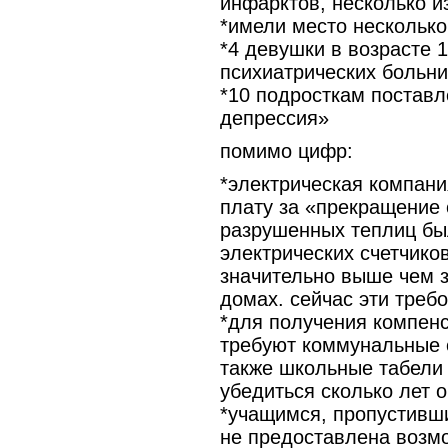
инфарктов, несколько 
*имели место несколько
*4 девушки в возрасте 
психиатрических больн
*10 подросткам поставл
депрессия»
помимо цифр:
*электрическая компан
плату за «прекращение 
разрушенных теплиц бы
электрических счетчико
значительно выше чем 
домах. сейчас эти треб
*для получения компен
требуют коммунальные сч
также школьные табели 
убедиться сколько лет 
*учащимся, пропустивши
не предоставлена возм