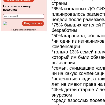
страны
Новости из лесу
*65% изгнанных ДО СИХ
вестимо
планировалось размест
недели после размежев
*75% бывших жителей Г
безработны
Подписаться письмом
*50% каравилл, обещан
*ни один из изгнаннико
компенсации
*только 13% семей полу
который им были обяза
выселения
*семьи, снимавшие жил
ни на какую компенсац
*неженатые люди, а так
лет, не имеют права на
*45% детей старше 7 л
энурезом
*среди взрослых поселе