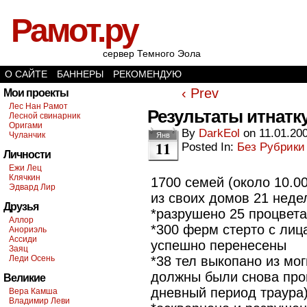
Рамот.ру
сервер Темного Эола
О САЙТЕ
БАННЕРЫ
РЕКОМЕНДУЮ
‹ Prev
Мои проекты
Лес Нан Рамот
Результаты итнатк
Лесной свинарник
Оригами
By
DarkEol
on
11.01.20
Чуланчик
Янв
11
Posted In:
Без Рубрики
Личности
Ежи Лец
Клячкин
1700 семей (около 10.0
Эдвард Лир
из своих домов 21 неде
Друзья
*разрушено 25 процвет
Аллор
*300 ферм стерто с лица
Анориэль
Ассиди
успешно перенесены
Заяц
Леди Осень
*38 тел выкопано из мо
должны были снова прой
Великие
дневный период траура
Вера Камша
Владимир Леви