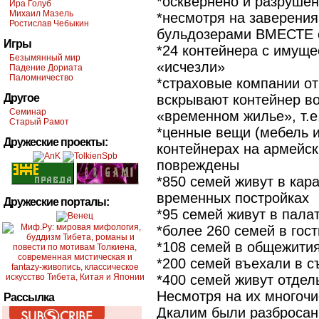
*осквернено и разрушен
Ира Голуб
Михаил Мазель
*несмотря на заверени
Ростислав Чебыкин
бульдозерами ВМЕСТЕ 
Игры
*24 контейнера с имуще
Безымянный мир
«исчезли»
Падение Дориата
Паломничество
*страховые компании от
Другое
вскрывают контейнер в
Семинар
«временном жилье», т.е
Старый Рамот
*ценные вещи (мебель и
Дружеские проекты:
контейнерах на армейск
повреждены
*850 семей живут в кар
временных постройках
Дружеские порталы:
*95 семей живут в пала
*более 260 семей в гос
*108 семей в общежити
*200 семей въехали в 
*400 семей живут отдел
Несмотря на их многоч
Рассылка
Дкалим были разбросан