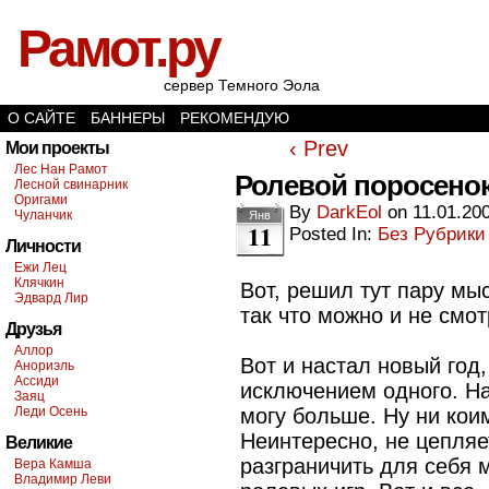
Рамот.ру
сервер Темного Эола
О САЙТЕ
БАННЕРЫ
РЕКОМЕНДУЮ
‹ Prev
Мои проекты
Лес Нан Рамот
Ролевой поросено
Лесной свинарник
Оригами
By
DarkEol
on
11.01.20
Чуланчик
Янв
11
Posted In:
Без Рубрики
Личности
Ежи Лец
Клячкин
Вот, решил тут пару мы
Эдвард Лир
так что можно и не смот
Друзья
Аллор
Вот и настал новый год,
Анориэль
Ассиди
исключением одного. На
Заяц
Леди Осень
могу больше. Ну ни кои
Неинтересно, не цепляет
Великие
разграничить для себя м
Вера Камша
Владимир Леви