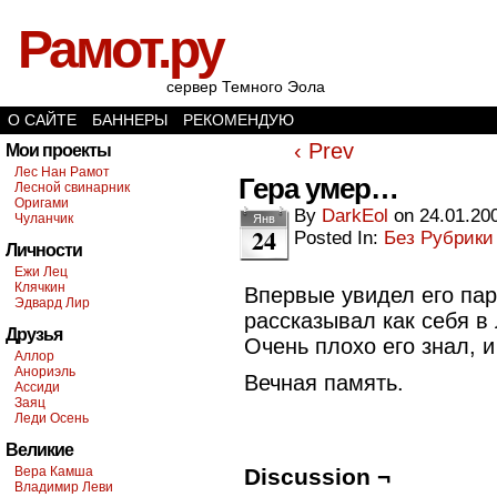
Рамот.ру
сервер Темного Эола
О САЙТЕ
БАННЕРЫ
РЕКОМЕНДУЮ
‹ Prev
Мои проекты
Лес Нан Рамот
Гера умер…
Лесной свинарник
Оригами
By
DarkEol
on
24.01.20
Чуланчик
Янв
24
Posted In:
Без Рубрики
Личности
Ежи Лец
Клячкин
Впервые увидел его пар
Эдвард Лир
рассказывал как себя в
Друзья
Очень плохо его знал, и
Аллор
Анориэль
Вечная память.
Ассиди
Заяц
Леди Осень
Великие
Вера Камша
Discussion ¬
Владимир Леви