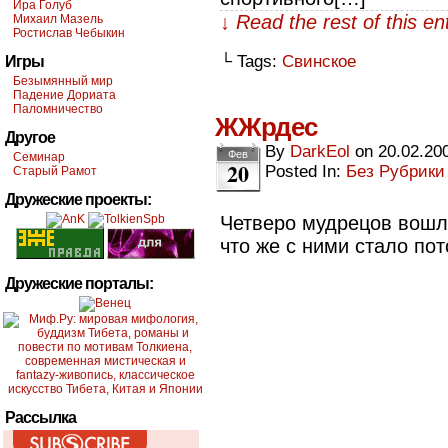
Ира Голуб
↓ Read the rest of this e
Михаил Мазель
Ростислав Чебыкин
└ Tags:
Свинское
Игры
Безымянный мир
Падение Дориата
Паломничество
ЖЖрдес
Другое
By
DarkEol
on
20.02.20
Фев
Семинар
20
Posted In:
Без Рубрики
Старый Рамот
Дружеские проекты:
Четверо мудрецов вошли
что же с ними стало по
Дружеские порталы:
Рассылка