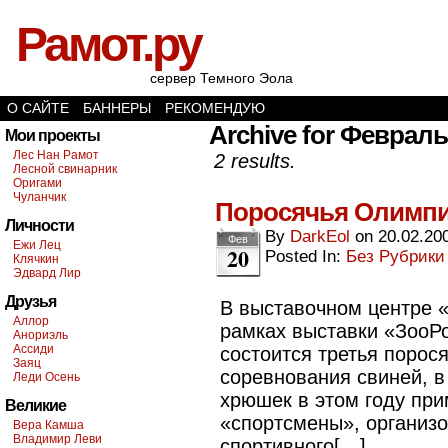
Рамот.ру
сервер Темного Эола
О САЙТЕ
БАННЕРЫ
РЕКОМЕНДУЮ
Archive for Февраль 
Мои проекты
Лес Нан Рамот
2 results.
Лесной свинарник
Оригами
Чуланчик
Поросячья Олимпи
Личности
By
DarkEol
on
20.02.20
Фев
Ежи Лец
20
Posted In:
Без Рубрики
Клячкин
Эдвард Лир
Друзья
В выставочном центре «
Аллор
рамках выставки «ЗооРо
Анориэль
Ассиди
состоится третья порос
Заяц
соревнования свиней, в
Леди Осень
хрюшек в этом году при
Великие
«спортсмены», организ
Вера Камша
Владимир Леви
спортивного[…]