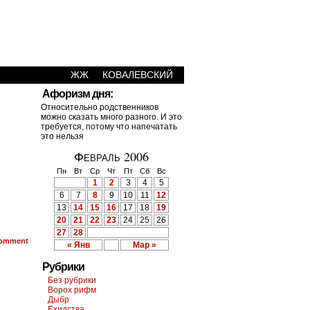
ЖЖ
КОВАЛЕВСКИЙ
Афоризм дня:
Относительно родственников
можно сказать много разного. И это
требуется, потому что напечатать
это нельзя
Февраль 2006
Пн
Вт
Ср
Чт
Пт
Сб
Вс
1
2
3
4
5
6
7
8
9
10
11
12
,
13
14
15
16
17
18
19
20
21
22
23
24
25
26
27
28
omment
« Янв
Мар »
Рубрики
Без рубрики
Ворох рифм
Дыбр
Ехидства