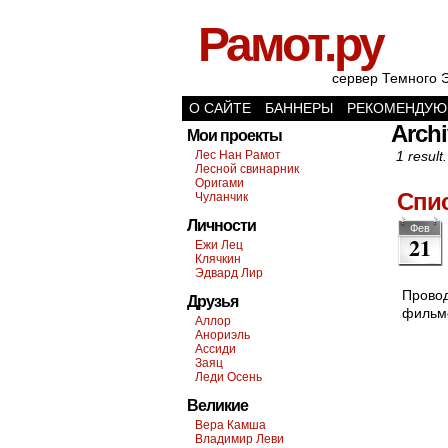
Рамот.ру
сервер Темного 
О САЙТЕ
БАННЕРЫ
РЕКОМЕНДУЮ
Archi
Мои проекты
Лес Нан Рамот
1 result.
Лесной свинарник
Оригами
Спи
Чуланчик
Личности
Фев
21
Ежи Лец
Клячкин
Эдвард Лир
Провод
Друзья
фильмо
Аллор
Анориэль
Ассиди
Заяц
Леди Осень
Великие
Вера Камша
Владимир Леви