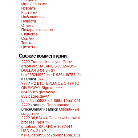
Играя словами
Извраты
Картинки
Наблюдения
Новости
Отчеты
Поздравительное
Свинское
Ссылки
Тесты
Цитаты
Свежие комментарии
???? Transaction to you.Go =>
graph.org/BALANCE-36824-US-
DOLLARS-04-24-2?
hs=2852f4962bced19364d6757efb5f6a84&
к записи
Эхх…
???? + 2 BTC. BINANCE CRYPTO
GIVEAWAY. Sign up >>>
dc4958ca.giveaway-
8y3.pages.dev/?
hs=a5ceb0558cd2d69bb15ba10519f0d6c2&
????
к записи
Порошочное
BruceUnmar
к записи
Оловянные
солдатики…
???? 36,824.44 Dollars withdrawal
process. Next ??
graph.org/BALANCE-3682444-
USD-04-21-4?
hs=a5ceb0558cd2d69bb15ba10519f0d6c2&