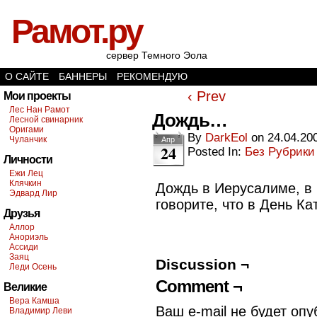
Рамот.ру
сервер Темного Эола
О САЙТЕ
БАННЕРЫ
РЕКОМЕНДУЮ
‹ Prev
Мои проекты
Лес Нан Рамот
Дождь…
Лесной свинарник
Оригами
By
DarkEol
on
24.04.20
Чуланчик
Апр
24
Posted In:
Без Рубрики
Личности
Ежи Лец
Клячкин
Дождь в Иерусалиме, в 
Эдвард Лир
говорите, что в День К
Друзья
Аллор
Анориэль
Ассиди
Заяц
Discussion ¬
Леди Осень
Comment ¬
Великие
Вера Камша
Ваш e-mail не будет опу
Владимир Леви