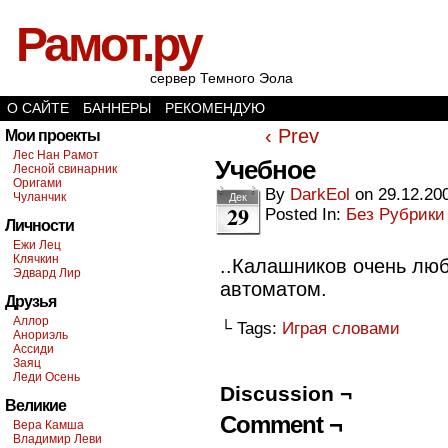
Рамот.ру
сервер Темного Эола
О САЙТЕ
БАННЕРЫ
РЕКОМЕНДУЮ
‹ Prev
Мои проекты
Лес Нан Рамот
Учебное
Лесной свинарник
Оригами
By
DarkEol
on
29.12.20
Чуланчик
Дек
29
Posted In:
Без Рубрики
Личности
Ежи Лец
Клячкин
..Калашников очень лю
Эдвард Лир
автоматом.
Друзья
Аллор
└ Tags:
Играя словами
Анориэль
Ассиди
Заяц
Леди Осень
Discussion ¬
Великие
Comment ¬
Вера Камша
Владимир Леви