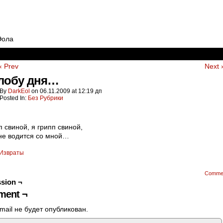
Эола
‹ Prev
Next 
злобу дня…
By
DarkEol
on
06.11.2009
at
12:19 дп
Posted In:
Без Рубрики
п свиной, я грипп свиной,
не водится со мной…
Извраты
Comme
sion ¬
ent ¬
mail не будет опубликован.