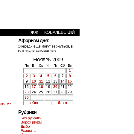
ЖЖ
КОВАЛЕВСКИЙ
›
Афоризм дня:
Очереди еще могут вернуться, в
том числе автоматные.
Ноябрь 2009
Пн
Вт
Ср
Чт
Пт
Сб
Вс
1
2
3
4
5
6
7
8
9
10
11
12
13
14
15
16
17
18
19
20
21
22
23
24
25
26
27
28
29
30
« Окт
Дек »
nts RSS
Рубрики
Без рубрики
Ворох рифм
Дыбр
Ехидства