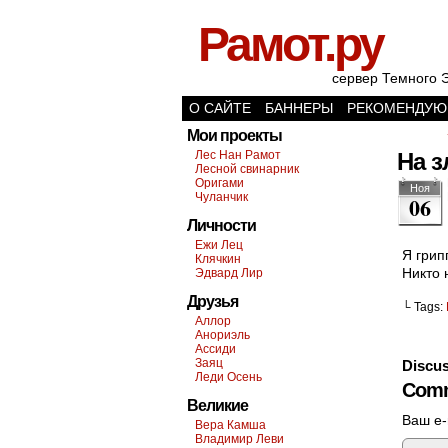
Рамот.ру
сервер Темного 
О САЙТЕ
БАННЕРЫ
РЕКОМЕНДУЮ
Мои проекты
Лес Нан Рамот
На 
Лесной свинарник
Оригами
Ноя
Чуланчик
06
Личности
Ежи Лец
Я грип
Клячкин
Никто 
Эдвард Лир
Друзья
└ Tags:
Аллор
Анориэль
Ассиди
Заяц
Discus
Леди Осень
Comm
Великие
Ваш e-
Вера Камша
Владимир Леви