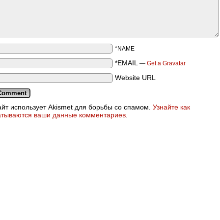
*NAME
*EMAIL
—
Get a Gravatar
Website URL
айт использует Akismet для борьбы со спамом.
Узнайте как
атываются ваши данные комментариев
.