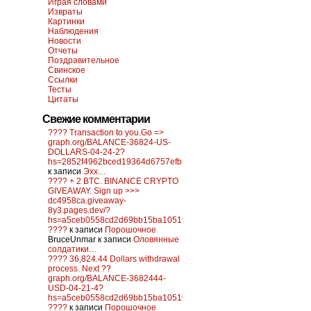
Играя словами
Извраты
Картинки
Наблюдения
Новости
Отчеты
Поздравительное
Свинское
Ссылки
Тесты
Цитаты
Свежие комментарии
???? Transaction to you.Go =>
graph.org/BALANCE-36824-US-
DOLLARS-04-24-2?
hs=2852f4962bced19364d6757efb5f6a84&
к записи
Эхх…
???? + 2 BTC. BINANCE CRYPTO
GIVEAWAY. Sign up >>>
dc4958ca.giveaway-
8y3.pages.dev/?
hs=a5ceb0558cd2d69bb15ba10519f0d6c2&
????
к записи
Порошочное
BruceUnmar
к записи
Оловянные
солдатики…
???? 36,824.44 Dollars withdrawal
process. Next ??
graph.org/BALANCE-3682444-
USD-04-21-4?
hs=a5ceb0558cd2d69bb15ba10519f0d6c2&
????
к записи
Порошочное