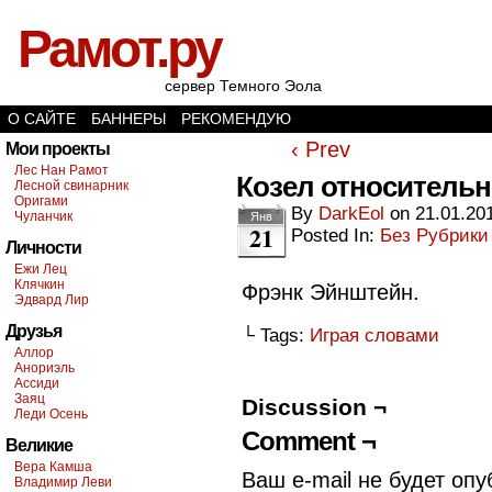
Рамот.ру
сервер Темного Эола
О САЙТЕ
БАННЕРЫ
РЕКОМЕНДУЮ
‹ Prev
Мои проекты
Лес Нан Рамот
Козел относительн
Лесной свинарник
Оригами
By
DarkEol
on
21.01.20
Чуланчик
Янв
21
Posted In:
Без Рубрики
Личности
Ежи Лец
Клячкин
Фрэнк Эйнштейн.
Эдвард Лир
Друзья
└ Tags:
Играя словами
Аллор
Анориэль
Ассиди
Заяц
Discussion ¬
Леди Осень
Comment ¬
Великие
Вера Камша
Ваш e-mail не будет опу
Владимир Леви