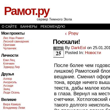
Рамот.ру
сервер Темного Эола
О САЙТЕ
БАННЕРЫ
РЕКОМЕНДУЮ
‹ Prev
Мои проекты
Лес Нан Рамот
Поехали!
Лесной свинарник
Оригами
By
DarkEol
on
25.01.20
Чуланчик
Янв
25
Posted In:
Новости
Личности
Ежи Лец
Клячкин
После более чем годово
Эдвард Лир
лишком) Рамотский блог
Друзья
вещание. Сменил оформ
Аллор
тона, вроде ничего выш
Анориэль
Ассиди
текста, дабы малое кол
Заяц
Леди Осень
в глаза. Вернул на мес
счетчики. Хотлоговский 
Великие
такого долгого неиспол
Вера Камша
Владимир Леви