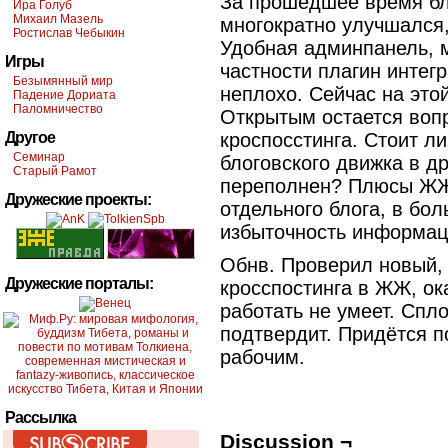
За прошедшее время бл
Ира Голуб
Михаил Мазель
многократно улучшался,
Ростислав Чебыкин
Удобная админпанель, м
Игры
частности плагин интег
Безымянный мир
неплохо. Сейчас на это
Падение Дориата
Паломничество
Открытым остается вопр
Другое
кроспосстинга. Стоит ли
Семинар
блоговского движка в др
Старый Рамот
переполнен? Плюсы ЖЖ
Дружеские проекты:
отдельного блога, в бо
избыточность информаци
Обнв. Проверил новый,
Дружеские порталы:
кросспостинга в ЖЖ, ок
работать не умеет. Спл
подтвердит. Придётся п
рабочим.
Рассылка
Discussion ¬