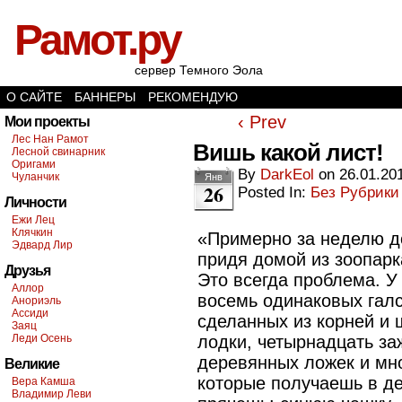
Рамот.ру
сервер Темного Эола
О САЙТЕ
БАННЕРЫ
РЕКОМЕНДУЮ
‹ Prev
Мои проекты
Лес Нан Рамот
Вишь какой лист!
Лесной свинарник
Оригами
By
DarkEol
on
26.01.20
Чуланчик
Янв
26
Posted In:
Без Рубрики
Личности
Ежи Лец
Клячкин
«Примерно за неделю д
Эдвард Лир
придя домой из зоопарк
Друзья
Это всегда проблема. У
Аллор
восемь одинаковых галс
Анориэль
Ассиди
сделанных из корней и
Заяц
Леди Осень
лодки, четырнадцать за
деревянных ложек и мн
Великие
которые получаешь в д
Вера Камша
Владимир Леви