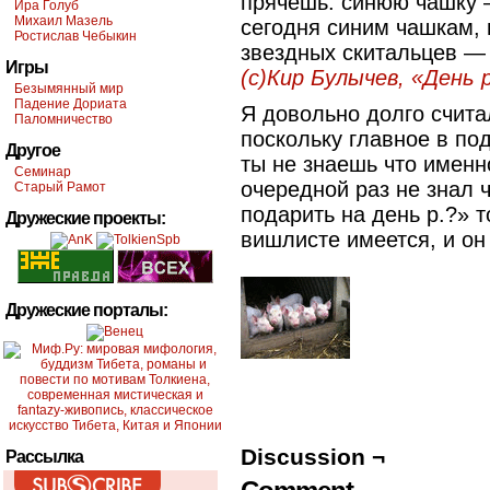
прячешь: синюю чашку 
Ира Голуб
Михаил Мазель
сегодня синим чашкам, 
Ростислав Чебыкин
звездных скитальцев — 
Игры
(с)Кир Булычев, «День
Безымянный мир
Падение Дориата
Я довольно долго счита
Паломничество
поскольку главное в по
Другое
ты не знаешь что именн
Семинар
очередной раз не знал ч
Старый Рамот
подарить на день р.?» т
Дружеские проекты:
вишлисте имеется, и он 
Дружеские порталы:
Discussion ¬
Рассылка