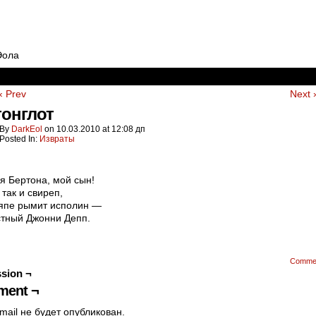
Эола
‹ Prev
Next 
онглот
By
DarkEol
on
10.03.2010
at
12:08 дп
Posted In:
Извраты
я Бертона, мой сын!
 так и свиреп,
япе рымит исполин —
тный Джонни Депп.
Comme
sion ¬
ent ¬
mail не будет опубликован.