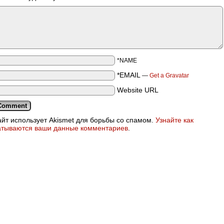
*NAME
*EMAIL
—
Get a Gravatar
Website URL
айт использует Akismet для борьбы со спамом.
Узнайте как
атываются ваши данные комментариев
.