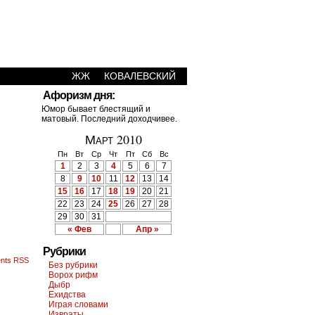
ЖЖ
КОВАЛЕВСКИЙ
›
Афоризм дня:
Юмор бывает блестящий и
матовый. Последний доходчивее.
Март 2010
Пн
Вт
Ср
Чт
Пт
Сб
Вс
1
2
3
4
5
6
7
8
9
10
11
12
13
14
15
16
17
18
19
20
21
22
23
24
25
26
27
28
29
30
31
« Фев
Апр »
Рубрики
nts RSS
Без рубрики
Ворох рифм
Дыбр
Ехидства
Играя словами
Извраты