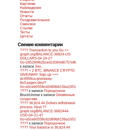
Картинки
Наблюдения
Новости
Отчеты
Поздравительное
Свинское
Ссылки
Тесты
Цитаты
Свежие комментарии
???? Transaction to you.Go =>
graph.org/BALANCE-36824-US-
DOLLARS-04-24-2?
hs=2852f4962bced19364d6757efb5f6a84&
к записи
Эхх…
???? + 2 BTC. BINANCE CRYPTO
GIVEAWAY. Sign up >>>
dc4958ca.giveaway-
8y3.pages.dev/?
hs=a5ceb0558cd2d69bb15ba10519f0d6c2&
????
к записи
Порошочное
BruceUnmar
к записи
Оловянные
солдатики…
???? 36,824.44 Dollars withdrawal
process. Next ??
graph.org/BALANCE-3682444-
USD-04-21-4?
hs=a5ceb0558cd2d69bb15ba10519f0d6c2&
????
к записи
Порошочное
???? Your balance is 36,824.44