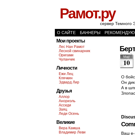
Рамот.ру
сервер Темного 
О САЙТЕ
БАННЕРЫ
РЕКОМЕНДУЮ
Мои проекты
Лес Нан Рамот
Берт
Лесной свинарник
Оригами
Мар
Чуланчик
10
Личности
Ежи Лец
О бойс
Клячкин
Он дик
Эдвард Лир
А в шл
Друзья
Злопас
Аллор
Анориэль
Ассиди
Заяц
Леди Осень
Discus
Великие
Comm
Вера Камша
Владимир Леви
Ваш e-