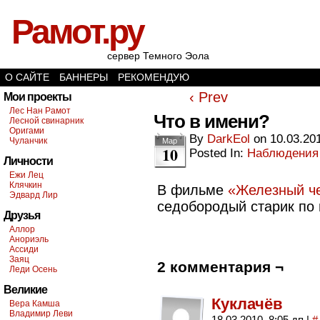
Рамот.ру
сервер Темного Эола
О САЙТЕ
БАННЕРЫ
РЕКОМЕНДУЮ
‹ Prev
Мои проекты
Лес Нан Рамот
Что в имени?
Лесной свинарник
Оригами
By
DarkEol
on
10.03.20
Чуланчик
Мар
10
Posted In:
Наблюдения
Личности
Ежи Лец
Клячкин
В фильме
«Железный ч
Эдвард Лир
седобородый старик по
Друзья
Аллор
Анориэль
Ассиди
Заяц
2 комментария ¬
Леди Осень
Великие
Куклачёв
Вера Камша
Владимир Леви
18.03.2010, 8:05 дп
|
#