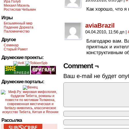
Ира Голуб
Михаил Мазель
Как хорошо, что я
Ростислав Чебыкин
Игры
Безымянный мир
aviaBrazil
Падение Дориата
Паломничество
04.04.2010, 11:56 дп
|
Другое
Благодарю вам. В
Семинар
приятных и интел
Старый Рамот
конструктивным об
Дружеские проекты:
Comment ¬
Ваш e-mail не будет опу
Дружеские порталы:
Рассылка