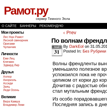
Рамот.ру
сервер Темного Эола
О САЙТЕ
БАННЕРЫ
РЕКОМЕНДУЮ
‹ Prev
Мои проекты
Лес Нан Рамот
По волнам френд
Лесной свинарник
Оригами
By
DarkEol
on
31.05.20
Чуланчик
Май
31
Posted In:
Без Рубрики
Личности
Ежи Лец
Клячкин
Волны френдленты вын
Эдвард Лир
уменьшило полезное вре
Друзья
успокоился пока не про
Аллор
целиком от корки до ко
Анориэль
Ассиди
Дочитав с радостью об
Заяц
Леди Осень
стал мутальным френд
Великие
Из особо порадовавшег
Вера Камша
Последняя запись в дне
Владимир Леви