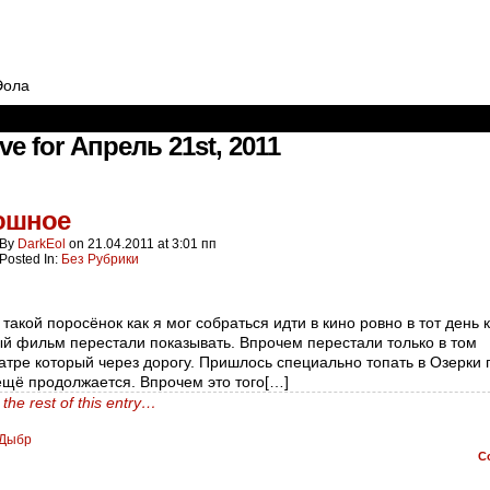
Эола
ve for Апрель 21st, 2011
ошное
By
DarkEol
on
21.04.2011
at
3:01 пп
Posted In:
Без Рубрики
 такой поросёнок как я мог собраться идти в кино ровно в тот день 
й фильм перестали показывать. Впрочем перестали только в том
атре который через дорогу. Пришлось специально топать в Озерки 
ещё продолжается. Впрочем это того[…]
the rest of this entry…
Дыбр
C