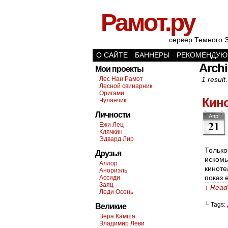
Рамот.ру
сервер Темного 
О САЙТЕ
БАННЕРЫ
РЕКОМЕНДУЮ
Archi
Мои проекты
Лес Нан Рамот
1 result.
Лесной свинарник
Оригами
Кин
Чуланчик
Личности
Апр
21
Ежи Лец
Клячкин
Эдвард Лир
Только
Друзья
искомы
Аллор
киноте
Анориэль
показ 
Ассиди
Заяц
↓ Read 
Леди Осень
└ Tags:
Великие
Вера Камша
Владимир Леви