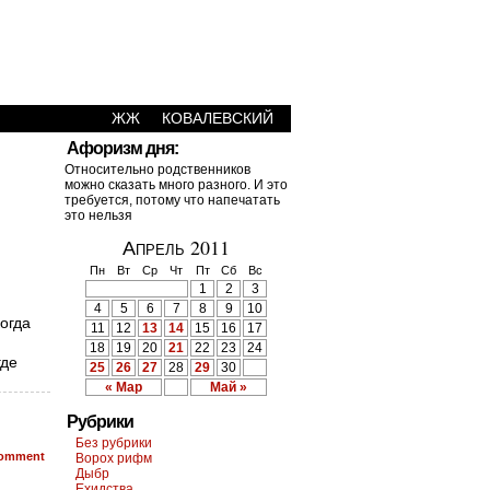
ЖЖ
КОВАЛЕВСКИЙ
Афоризм дня:
Относительно родственников
можно сказать много разного. И это
требуется, потому что напечатать
это нельзя
Апрель 2011
Пн
Вт
Ср
Чт
Пт
Сб
Вс
1
2
3
4
5
6
7
8
9
10
когда
11
12
13
14
15
16
17
18
19
20
21
22
23
24
где
25
26
27
28
29
30
« Мар
Май »
Рубрики
Без рубрики
omment
Ворох рифм
Дыбр
Ехидства