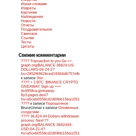
Играя словами
Извраты
Картинки
Наблюдения
Новости
Отчеты
Поздравительное
Свинское
Ссылки
Тесты
Цитаты
Свежие комментарии
???? Transaction to you.Go =>
graph.org/BALANCE-36824-US-
DOLLARS-04-24-2?
hs=2852f4962bced19364d6757efb5f6a84&
к записи
Эхх…
???? + 2 BTC. BINANCE CRYPTO
GIVEAWAY. Sign up >>>
dc4958ca.giveaway-
8y3.pages.dev/?
hs=a5ceb0558cd2d69bb15ba10519f0d6c2&
????
к записи
Порошочное
BruceUnmar
к записи
Оловянные
солдатики…
???? 36,824.44 Dollars withdrawal
process. Next ??
graph.org/BALANCE-3682444-
USD-04-21-4?
hs=a5ceb0558cd2d69bb15ba10519f0d6c2&