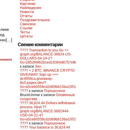
Картинки
Наблюдения
Новости
Отчеты
Поздравительное
Свинское
Ссылки
алеке
Тесты
род
Цитаты
хах[…]
Свежие комментарии
???? Transaction to you.Go =>
graph.org/BALANCE-36824-US-
DOLLARS-04-24-2?
omment
hs=2852f4962bced19364d6757efb5f6a84&
к записи
Эхх…
???? + 2 BTC. BINANCE CRYPTO
GIVEAWAY. Sign up >>>
dc4958ca.giveaway-
8y3.pages.dev/?
hs=a5ceb0558cd2d69bb15ba10519f0d6c2&
????
к записи
Порошочное
BruceUnmar
к записи
Оловянные
солдатики…
???? 36,824.44 Dollars withdrawal
process. Next ??
graph.org/BALANCE-3682444-
USD-04-21-4?
hs=a5ceb0558cd2d69bb15ba10519f0d6c2&
????
к записи
Порошочное
???? Your balance is 36,824.44