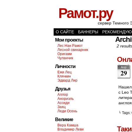
Рамот.ру
сервер Темного 
О САЙТЕ
БАННЕРЫ
РЕКОМЕНДУЮ
Archi
Мои проекты
Лес Нан Рамот
2 result
Лесной свинарник
Оригами
Онл
Чуланчик
Личности
Апр
29
Ежи Лец
Клячкин
Эдвард Лир
Нашел 
Друзья
с Leo 
Аллор
литера
Анориэль
англоя
Ассиди
Заяц
Леди Осень
└ Tags:
Великие
Вера Камша
Таки
Владимир Леви