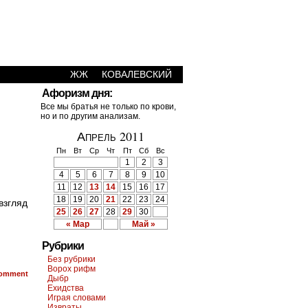
ЖЖ
КОВАЛЕВСКИЙ
Афоризм дня:
Все мы братья не только по крови,
но и по другим анализам.
Апрель 2011
Пн
Вт
Ср
Чт
Пт
Сб
Вс
1
2
3
4
5
6
7
8
9
10
11
12
13
14
15
16
17
18
19
20
21
22
23
24
взгляд
25
26
27
28
29
30
« Мар
Май »
Рубрики
Без рубрики
Ворох рифм
omment
Дыбр
Ехидства
Играя словами
Извраты