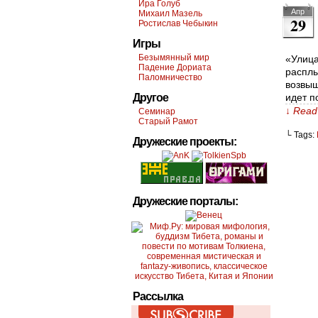
Ира Голуб
Апр
Михаил Мазель
29
Ростислав Чебыкин
Игры
Безымянный мир
«Улица
Падение Дориата
расплы
Паломничество
возвыш
Другое
идет п
↓ Read 
Семинар
Старый Рамот
└ Tags:
Дружеские проекты:
Дружеские порталы:
Рассылка