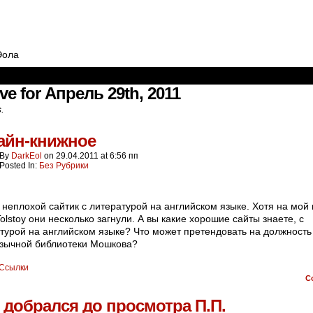
Эола
ve for Апрель 29th, 2011
s.
айн-книжное
By
DarkEol
on
29.04.2011
at
6:56 пп
Posted In:
Без Рубрики
неплохой сайтик с литературой на английском языке. Хотя на мой 
Tolstoy они несколько загнули. А вы какие хорошие сайты знаете, с
турой на английском языке? Что может претендовать на должность
зычной библиотеки Мошкова?
Ссылки
C
 добрался до просмотра П.П.