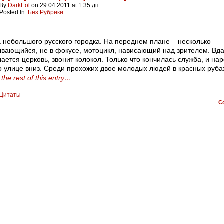
By
DarkEol
on
29.04.2011
at
1:35 дп
Posted In:
Без Рубрики
 небольшого русского городка. На переднем плане – несколько
вающийся, не в фокусе, мотоцикл, нависающий над зрителем. Вд
ается церковь, звонит колокол. Только что кончилась служба, и на
о улице вниз. Среди прохожих двое молодых людей в красных руба
the rest of this entry…
Цитаты
C