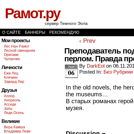
Рамот.ру
сервер Темного Эола
О САЙТЕ
БАННЕРЫ
РЕКОМЕНДУЮ
‹ Prev
Мои проекты
Лес Нан Рамот
Преподаватель по
Лесной свинарник
Оригами
перлом. Правда пр
Чуланчик
By
DarkEol
on
06.11.20
Личности
Ноя
06
Posted In:
Без Рубрики
Ежи Лец
Клячкин
Эдвард Лир
In the old novels, the her
Друзья
the museums…
Аллор
В старых романах герой
Анориэль
Ассиди
музея.
Заяц
Леди Осень
Великие
Вера Камша
Владимир Леви
Discussion ¬