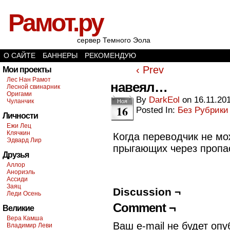
Рамот.ру
сервер Темного Эола
О САЙТЕ
БАННЕРЫ
РЕКОМЕНДУЮ
‹ Prev
Мои проекты
Лес Нан Рамот
навеял…
Лесной свинарник
Оригами
By
DarkEol
on
16.11.20
Чуланчик
Ноя
16
Posted In:
Без Рубрики
Личности
Ежи Лец
Клячкин
Когда переводчик не мо
Эдвард Лир
прыгающих через пропа
Друзья
Аллор
Анориэль
Ассиди
Заяц
Discussion ¬
Леди Осень
Comment ¬
Великие
Вера Камша
Ваш e-mail не будет опу
Владимир Леви