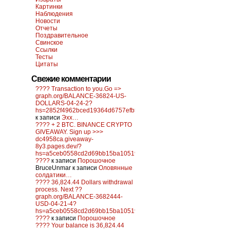
Картинки
Наблюдения
Новости
Отчеты
Поздравительное
Свинское
Ссылки
Тесты
Цитаты
Свежие комментарии
???? Transaction to you.Go =>
graph.org/BALANCE-36824-US-
DOLLARS-04-24-2?
hs=2852f4962bced19364d6757efb5f6a84&
к записи
Эхх…
???? + 2 BTC. BINANCE CRYPTO
GIVEAWAY. Sign up >>>
dc4958ca.giveaway-
8y3.pages.dev/?
hs=a5ceb0558cd2d69bb15ba10519f0d6c2&
????
к записи
Порошочное
BruceUnmar
к записи
Оловянные
солдатики…
???? 36,824.44 Dollars withdrawal
process. Next ??
graph.org/BALANCE-3682444-
USD-04-21-4?
hs=a5ceb0558cd2d69bb15ba10519f0d6c2&
????
к записи
Порошочное
???? Your balance is 36,824.44