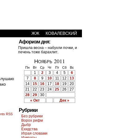
ЖЖ
КОВАЛЕВСКИЙ
›
Афоризм дня:
Пришла весна – набухли почки, и
печень тоже барахлит.
Ноябрь 2011
Пн
Вт
Ср
Чт
Пт
Сб
Вс
1
2
3
4
5
6
Слушаю
7
8
9
10
11
12
13
ако
14
15
16
17
18
19
20
21
22
23
24
25
26
27
28
29
30
« Окт
Дек »
Рубрики
nts RSS
Без рубрики
Ворох рифм
Дыбр
Ехидства
Играя словами
Извраты