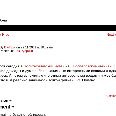
Эола
‹ Prev
Next 
By
DarkEol
on
29.11.2011
at
10:52 пп
Posted In:
Без Рубрики
ся сегодня в
Политехнический музей
на
«Поспеловские чтения»
. 
ие доклады и думаю, блин, какими же интересными вещами я одн
юсь. А потом вспоминаю что этими интересными вещами я
мог бы
ться. А реально занимаюсь всякой фигней. Эх. Обидно.
Comme
sion ¬
ent ¬
mail не будет опубликован.