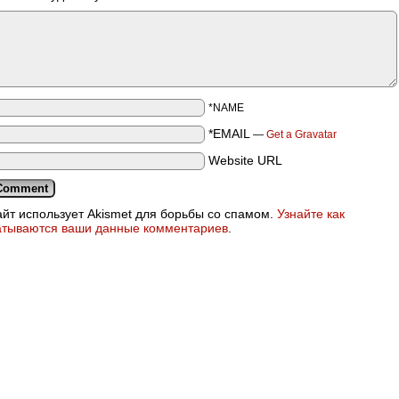
*NAME
*EMAIL
—
Get a Gravatar
Website URL
айт использует Akismet для борьбы со спамом.
Узнайте как
атываются ваши данные комментариев
.