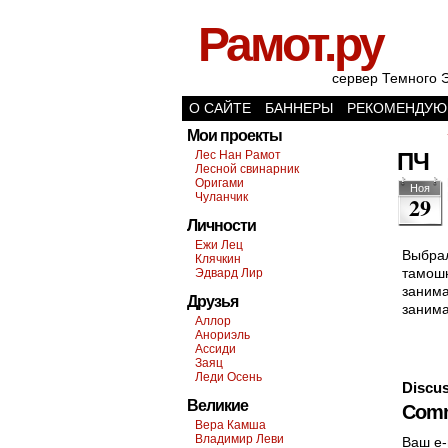
Рамот.ру
сервер Темного 
О САЙТЕ
БАННЕРЫ
РЕКОМЕНДУЮ
Мои проекты
Лес Нан Рамот
ПЧ
Лесной свинарник
Оригами
Ноя
Чуланчик
29
Личности
Ежи Лец
Выбрал
Клячкин
тамошн
Эдвард Лир
занима
Друзья
занима
Аллор
Анориэль
Ассиди
Заяц
Леди Осень
Discus
Великие
Comm
Вера Камша
Владимир Леви
Ваш e-