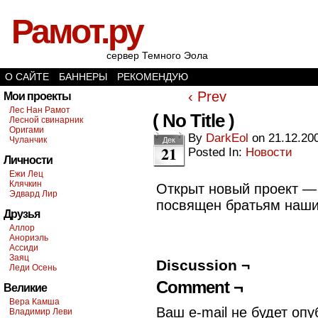
Рамот.ру
сервер Темного Эола
О САЙТЕ
БАННЕРЫ
РЕКОМЕНДУЮ
‹ Prev
Мои проекты
Лес Нан Рамот
( No Title )
Лесной свинарник
Оригами
By
DarkEol
on
21.12.20
Чуланчик
Дек
21
Posted In:
Новости
Личности
Ежи Лец
Клячкин
Открыт новый проект 
Эдвард Лир
посвящен братьям наши
Друзья
Аллор
Анориэль
Ассиди
Заяц
Discussion ¬
Леди Осень
Comment ¬
Великие
Вера Камша
Ваш e-mail не будет опу
Владимир Леви