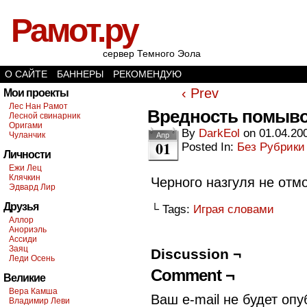
Рамот.ру
сервер Темного Эола
О САЙТЕ
БАННЕРЫ
РЕКОМЕНДУЮ
‹ Prev
Мои проекты
Лес Нан Рамот
Вредность помыв
Лесной свинарник
Оригами
By
DarkEol
on
01.04.20
Чуланчик
Апр
01
Posted In:
Без Рубрики
Личности
Ежи Лец
Клячкин
Черного назгуля не от
Эдвард Лир
Друзья
└ Tags:
Играя словами
Аллор
Анориэль
Ассиди
Заяц
Discussion ¬
Леди Осень
Comment ¬
Великие
Вера Камша
Ваш e-mail не будет опу
Владимир Леви