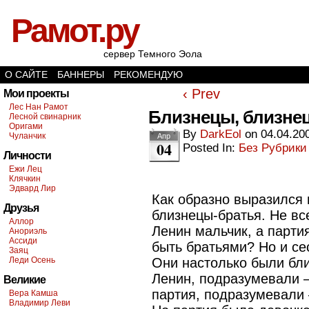
Рамот.ру
сервер Темного Эола
О САЙТЕ
БАННЕРЫ
РЕКОМЕНДУЮ
‹ Prev
Мои проекты
Лес Нан Рамот
Близнецы, близн
Лесной свинарник
Оригами
By
DarkEol
on
04.04.20
Чуланчик
Апр
04
Posted In:
Без Рубрики
Личности
Ежи Лец
Клячкин
Эдвард Лир
Как образно выразился 
Друзья
близнецы-братья. Не все
Аллор
Ленин мальчик, а парти
Анориэль
Ассиди
быть братьями? Но и се
Заяц
Леди Осень
Они настолько были бли
Ленин, подразумевали —
Великие
партия, подразумевали
Вера Камша
Владимир Леви