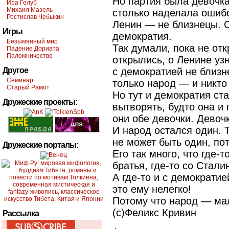
Но партия была девочка
Ира Голуб
Михаил Мазель
столько наделала ошибо
Ростислав Чебыкин
Ленин — не близнецы. 
Игры
демократия.
Безымянный мир
Так думали, пока не отк
Падение Дориата
Паломничество
открылись, о Ленине узн
Другое
с демократией не близн
Семинар
только народ — и никто
Старый Рамот
Но тут и демократия ст
Дружеские проекты:
вытворять, будто она и
они обе девочки. Девоч
И народ остался один. Т
не может быть один, пот
Дружеские порталы:
Его так много, что где-
братья, где-то со Стал
А где-то и с демократие
это ему нелегко!
Потому что народ — мал
(с)Феликс Кривин
Рассылка