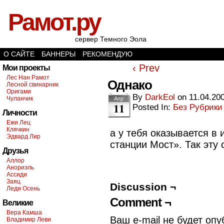
Рамот.ру
сервер Темного Эола
О САЙТЕ
БАННЕРЫ
РЕКОМЕНДУЮ
‹ Prev
Мои проекты
Лес Нан Рамот
Однако
Лесной свинарник
Оригами
By
DarkEol
on
11.04.20
Чуланчик
Апр
11
Posted In:
Без Рубрики
Личности
Ежи Лец
Клячкин
а у тебя оказывается в 
Эдвард Лир
станции Мост». Так эту 
Друзья
Аллор
Анориэль
Ассиди
Заяц
Discussion ¬
Леди Осень
Comment ¬
Великие
Вера Камша
Ваш e-mail не будет опу
Владимир Леви