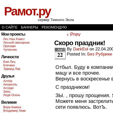
Рамот.ру
сервер Темного Эола
О САЙТЕ
БАННЕРЫ
РЕКОМЕНДУЮ
‹ Prev
Мои проекты
Лес Нан Рамот
Скоро праздник!
Лесной свинарник
Оригами
By
DarkEol
on
22.04.20
Чуланчик
Апр
22
Posted In:
Без Рубрики
Личности
Ежи Лец
Клячкин
Отбыл. Буду в компани
Эдвард Лир
мацу и все прочее.
Друзья
Вернусь в воскресенье 
Аллор
Анориэль
С праздником!
Ассиди
Заяц
ЗЫ.
,
прошу прощения. Я
Леди Осень
Можете меня застрелить
Великие
сети появлюсь. ВотЪ.
Вера Камша
Владимир Леви