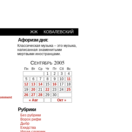
ЖЖ
КОВАЛЕВСКИЙ
Афоризм дня:
Классическая музыка – это музыка,
написанная знаменитыми
мертвыми иностранцами.
Сентябрь 2005
Пн
Вт
Ср
Чт
Пт
Сб
Вс
1
2
3
4
5
6
7
8
9
10
11
12
13
14
15
16
17
18
19
20
21
22
23
24
25
26
27
28
29
30
omment
« Авг
Окт »
Рубрики
Без рубрики
Ворох рифм
Дыбр
Ехидства
Играя словами