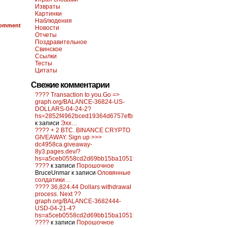
Извраты
Картинки
Наблюдения
omment
Новости
Отчеты
Поздравительное
Свинское
Ссылки
Тесты
Цитаты
Свежие комментарии
???? Transaction to you.Go =>
graph.org/BALANCE-36824-US-
DOLLARS-04-24-2?
hs=2852f4962bced19364d6757efb5f6a84&
к записи
Эхх…
???? + 2 BTC. BINANCE CRYPTO
GIVEAWAY. Sign up >>>
dc4958ca.giveaway-
8y3.pages.dev/?
hs=a5ceb0558cd2d69bb15ba10519f0d6c2&
????
к записи
Порошочное
BruceUnmar
к записи
Оловянные
солдатики…
???? 36,824.44 Dollars withdrawal
process. Next ??
graph.org/BALANCE-3682444-
USD-04-21-4?
hs=a5ceb0558cd2d69bb15ba10519f0d6c2&
????
к записи
Порошочное