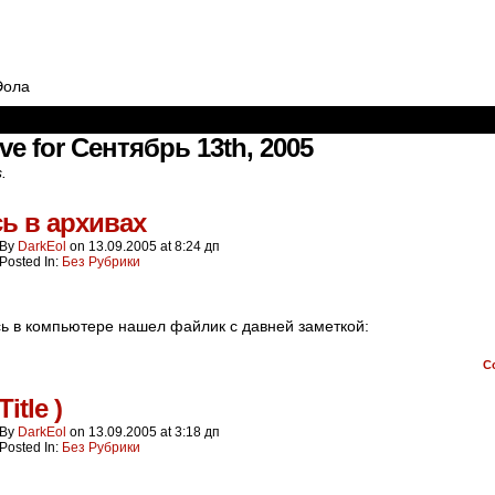
Эола
ve for Сентябрь 13th, 2005
s.
ь в архивах
By
DarkEol
on
13.09.2005
at
8:24 дп
Posted In:
Без Рубрики
ь в компьютере нашел файлик с давней заметкой:
C
Title )
By
DarkEol
on
13.09.2005
at
3:18 дп
Posted In:
Без Рубрики