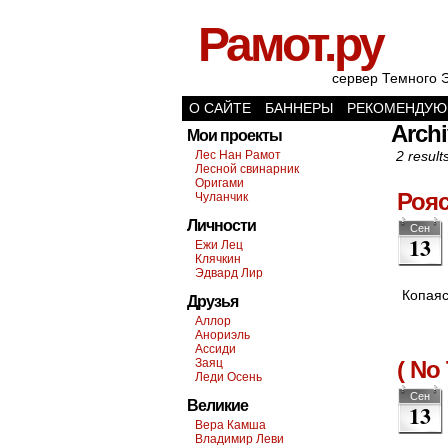
Рамот.ру
сервер Темного 
О САЙТЕ
БАННЕРЫ
РЕКОМЕНДУЮ
Archi
Мои проекты
Лес Нан Рамот
2 result
Лесной свинарник
Оригами
Рояс
Чуланчик
Личности
Сен
13
Ежи Лец
Клячкин
Эдвард Лир
Копаяс
Друзья
Аллор
Анориэль
Ассиди
Заяц
( No 
Леди Осень
Сен
Великие
13
Вера Камша
Владимир Леви