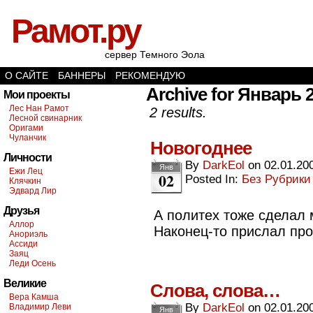
Рамот.ру
сервер Темного Эола
О САЙТЕ
БАННЕРЫ
РЕКОМЕНДУЮ
Archive for Январь 
Мои проекты
Лес Нан Рамот
2 results.
Лесной свинарник
Оригами
Чуланчик
Новогоднее
Личности
By
DarkEol
on
02.01.20
Янв
Ежи Лец
02
Posted In:
Без Рубрики
Клячкин
Эдвард Лир
Друзья
А политех тоже сделал 
Аллор
Наконец-то прислал про
Анориэль
Ассиди
Заяц
Леди Осень
Великие
Слова, слова…
Вера Камша
By
DarkEol
on
02.01.20
Владимир Леви
Янв